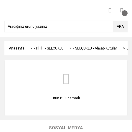
ARA
Anasayfa
• HİTİT - SELÇUKLU
• SELÇUKLU - Ahşap Kutular
Sel
Ürün Bulunamadı.
SOSYAL MEDYA