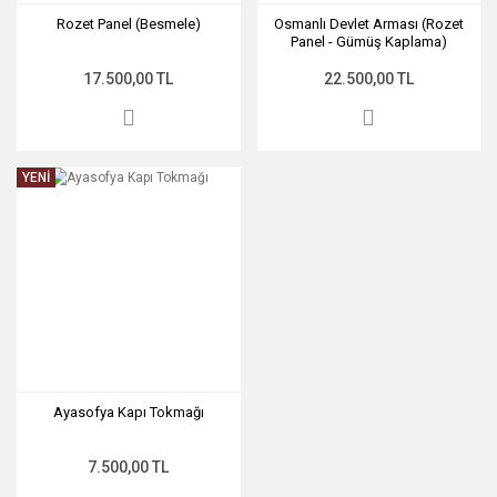
Rozet Panel (Besmele)
Osmanlı Devlet Arması (Rozet
•
Panel - Gümüş Kaplama)
CUMHURBAŞKANLIĞI
(6. Boğaziçi Zirvesi)
17.500,00 TL
22.500,00 TL
• DERNEK
ANDAÇLARI
YENİ
• Dernek Plaketi
• Dernek Plaketi
• Ege Bölgesi
Sanayi Odası
• ERTUĞRUL
FIRKATEYNİ (Film
Afişi Sunumu)
Ayasofya Kapı Tokmağı
• Eskişehir Ticaret
Odası (2017)
7.500,00 TL
• GİRESUNSPOR