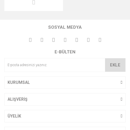
• GOLF
• GS (Kurumsal 1)
SOSYAL MEDYA
• GS (Kurumsal 2)
• İGA
E-BÜLTEN
• İGA Ofis
EKLE
• İkiz Ejder Kapı
Tokmağı - Plaket
KURUMSAL
• İstanbul
Havalimanı - Vip
ALIŞVERİŞ
Armağan
• İstanbul Yeni
ÜYELİK
Hava Limanı
• İstanbul Yeni