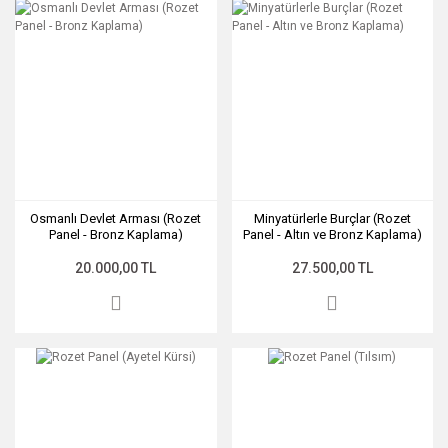
NATO ZİRVESİ
• GRİFON -
(2026 - Ankara)
AYYILDIZ
• 16 Devlet (Rozet
• KUTULAR
Panel)
• MİMAR SİNAN
• 3D Tasarım
Çalışmaları
• ŞAHMERAN
• AIM ACADEMY
• TRUVA ATI
Osmanlı Devlet Arması (Rozet
Minyatürlerle Burçlar (Rozet
Panel - Bronz Kaplama)
Panel - Altın ve Bronz Kaplama)
• Altan Erbulak -
İmza
20.000,00 TL
27.500,00 TL
• Ata - Çanakkale
(Kurumsal)
• AVRASYA
TÜNELİ
• AVRASYA
TÜNELİ