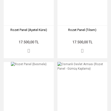
• Berat - Plaket
• BİLECİK STO
• BİRUNİ
Rozet Panel (Ayetel Kürsi)
Rozet Panel (Tılsım)
ÜNİVERSİTESİ
• BUDERUS (Altın
17.500,00 TL
17.500,00 TL
Nar)
• Çanakkale
Abidesi
• Çanakkale
Abidesi (Plaket -
Eceabat
Kaymakamlığı
• Çanakkale
Şehitlik Ödülü
• CHR HANSEN