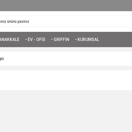
ÇANAKKALE
• EV - OFİS
• GRIFFIN
• KURUMSAL
üpü