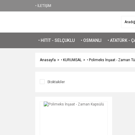
• İLETİŞİM
• HİTİT - SELÇUKLU
• OSMANLI
• ATATÜRK - 
Anasayfa
• KURUMSAL
• Polimeks İnşaat - Zaman T
Stoktakiler