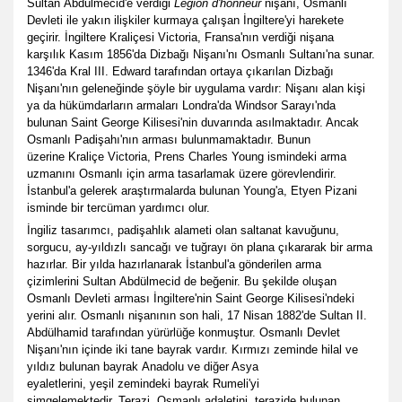
Sultan
Abdülmecid
'e verdiği
Légion d'honneur
nişanı, Osmanlı
Devleti ile yakın ilişkiler kurmaya çalışan İngiltere'yi harekete
geçirir. İngiltere Kraliçesi Victoria, Fransa'nın verdiği nişana
karşılık Kasım 1856'da Dizbağı Nişanı'nı Osmanlı Sultanı'na sunar.
1346'da Kral
III. Edward
tarafından ortaya çıkarılan Dizbağı
Nişanı'nın geleneğinde şöyle bir uygulama vardır: Nişanı alan kişi
ya da hükümdarların armaları Londra'da Windsor Sarayı'nda
bulunan Saint George Kilisesi'nin duvarında asılmaktadır. Ancak
Osmanlı Padişahı'nın arması bulunmamaktadır. Bunun
üzerine
Kraliçe Victoria
, Prens Charles Young ismindeki arma
uzmanını Osmanlı için arma tasarlamak üzere görevlendirir.
İstanbul'a gelerek araştırmalarda bulunan Young'a, Etyen Pizani
isminde bir tercüman yardımcı olur.
İngiliz tasarımcı, padişahlık alameti olan saltanat kavuğunu,
sorgucu, ay-yıldızlı sancağı ve tuğrayı ön plana çıkararak bir arma
hazırlar. Bir yılda hazırlanarak İstanbul'a gönderilen arma
çizimlerini Sultan
Abdülmecid
de beğenir. Bu şekilde oluşan
Osmanlı Devleti arması İngiltere'nin Saint George Kilisesi'ndeki
yerini alır. Osmanlı nişanının son hali, 17 Nisan 1882'de Sultan
II.
Abdülhamid
tarafından yürürlüğe konmuştur. Osmanlı Devlet
Nişanı'nın içinde iki tane bayrak vardır.
Kırmızı
zeminde
hilal ve
yıldız
bulunan bayrak
Anadolu
ve diğer Asya
eyaletlerini,
yeşil
zemindeki bayrak
Rumeli
'yi
simgelemektedir. Terazi, Osmanlı adaletini, terazide bulunan