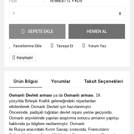
Fiyat
16.666,67 TL + KDV
SEPETE EKLE
HEMEN AL
Tavsiye Et
Yorum Yaz
Karşılaştır
Ürün Bilgisi
Yorumlar
Taksit Seçenekleri
Osmanlı Devleti arması
ya da
Osmanlı arması
,
19.
yüzyılda
Birleşik Krallık
geleneğindeki nişanlardan
etkilenilerek
Osmanlı Devleti
için hazırlanmıştır.
Öncesinde,
padişah
tuğraları
devlet nişanı yerine geçiyordu.
Osmanlı arşivlerinde yapılan araştırma sonucu armanın yapılışı
hakkında şu bilgilere rastlanmıştır: Osmanlı
ile
Rusya
arasındaki
Kırım Savaşı
sırasında, Fransızların