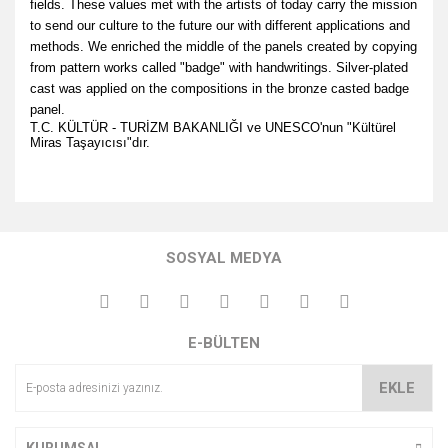
fields. These values met with the artists of today carry the mission
to send our culture to the future our with different applications and
methods. We enriched the middle of the panels created by copying
from pattern works called "badge" with handwritings. Silver-plated
cast was applied on the compositions in the bronze casted badge
panel.
T.C. KÜLTÜR - TURİZM BAKANLIĞI ve UNESCO'nun
"Kültürel
Miras Taşayıcısı"dır.
Bu ürünün fiyat bilgisi, resim, ürün açıklamalarında ve diğer
konularda yetersiz gördüğünüz noktaları öneri formunu
Bu ürüne ilk yorumu siz yapın!
kullanarak tarafımıza iletebilirsiniz.
SOSYAL MEDYA
Görüş ve önerileriniz için teşekkür ederiz.
Yorum Yaz
Ürün resmi kalitesiz, bozuk veya görüntülenemiyor.
E-BÜLTEN
Ürün açıklamasında eksik bilgiler bulunuyor.
Ürün bilgilerinde hatalar bulunuyor.
EKLE
Ürün fiyatı diğer sitelerden daha pahalı.
Bu ürüne benzer farklı alternatifler olmalı.