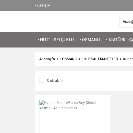
• İLETİŞİM
• HİTİT - SELÇUKLU
• OSMANLI
• ATATÜRK - 
Anasayfa
• OSMANLI
• KUTSAL EMANETLER
Kur'an
Stoktakiler