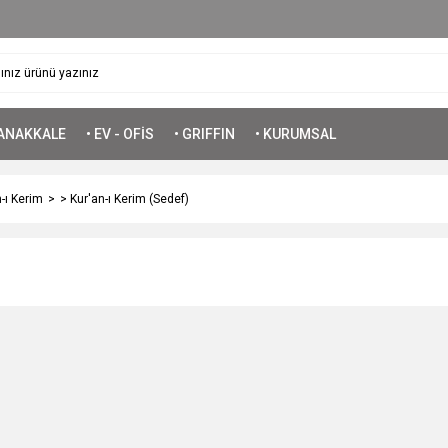
ÇANAKKALE
• EV - OFİS
• GRIFFIN
• KURUMSAL
-ı Kerim
> Kur'an-ı Kerim (Sedef)