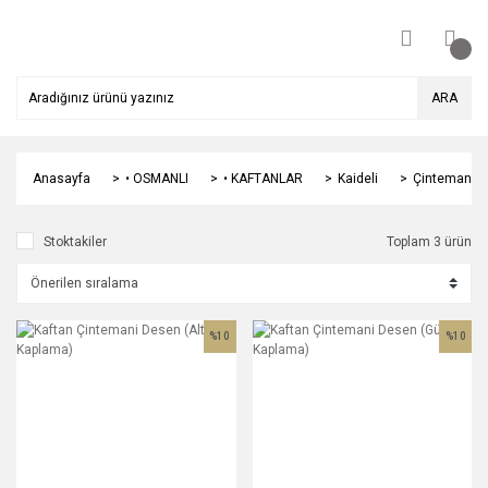
ARA
Anasayfa
• OSMANLI
• KAFTANLAR
Kaideli
Çintemani
Stoktakiler
Toplam 3 ürün
%10
%10