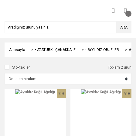
ARA
Anasayfa
• ATATÜRK - ÇANAKKALE
• AYYILDIZ OBJELER
Ayyı
Stoktakiler
Toplam 2 ürün
%10
%10