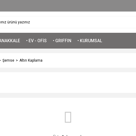
ÇANAKKALE
• EV - OFİS
• GRIFFIN
• KURUMSAL
Şemse
Altın Kaplama