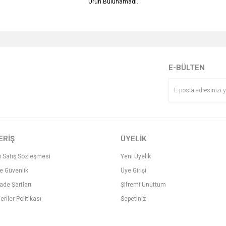
Ürün Bulunamadı.
E-BÜLTEN
ERİŞ
ÜYELİK
i Satış Sözleşmesi
Yeni Üyelik
ve Güvenlik
Üye Girişi
İade Şartları
Şifremi Unuttum
eriler Politikası
Sepetiniz