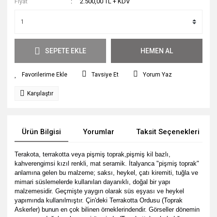
Fiyat
2.500,00 TL + KDV
SEPETE EKLE
HEMEN AL
Tavsiye Et
Yorum Yaz
Karşılaştır
Ürün Bilgisi
Yorumlar
Taksit Seçenekleri
Terakota, terrakotta veya pi
şmiş toprak,pişmiş kil bazlı,
kahverengimsi kızıl renkli, mat seramik. İtalyanca "pişmiş toprak"
anlamına gelen bu malzeme; saksı, heykel, çatı kiremiti, tuğla ve
mimari süslemelerde kullanılan dayanıklı, doğal bir yapı
malzemesidir. Geçmişte yaygın olarak süs eşyası ve heykel
yapımında kullanılmıştır. Çin'deki Terrakotta Ordusu (Toprak
Askerler) bunun en çok bilinen örneklerindendir. Görseller dönemin