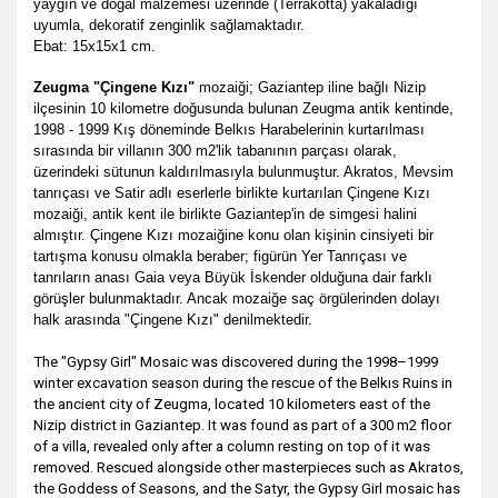
yaygın ve doğal malzemesi üzerinde (Terrakotta) yakaladığı
uyumla, dekoratif zenginlik sağlamaktadır.
Ebat: 15x15x1 cm.
Zeugma "Çingene Kızı"
mozaiği; Gaziantep iline bağlı Nizip
ilçesinin 10 kilometre doğusunda bulunan Zeugma antik kentinde,
1998 - 1999 Kış döneminde Belkıs Harabelerinin kurtarılması
sırasında bir villanın 300 m2'lik tabanının parçası olarak,
üzerindeki sütunun kaldırılmasıyla bulunmuştur. Akratos, Mevsim
tanrıçası ve Satir adlı eserlerle birlikte kurtarılan Çingene Kızı
mozaiği, antik kent ile birlikte Gaziantep'in de simgesi halini
almıştır. Çingene Kızı mozaiğine konu olan kişinin cinsiyeti bir
tartışma konusu olmakla beraber; figürün Yer Tanrıçası ve
tanrıların anası Gaia veya Büyük İskender olduğuna dair farklı
görüşler bulunmaktadır. Ancak mozaiğe saç örgülerinden dolayı
halk arasında "Çingene Kızı" denilmektedir.
The "Gypsy Girl" Mosaic was discovered during the 1998–1999
winter excavation season during the rescue of the Belkıs Ruins in
the ancient city of Zeugma, located 10 kilometers east of the
Nizip district in Gaziantep. It was found as part of a 300 m2 floor
of a villa, revealed only after a column resting on top of it was
removed. Rescued alongside other masterpieces such as Akratos,
the Goddess of Seasons, and the Satyr, the Gypsy Girl mosaic has