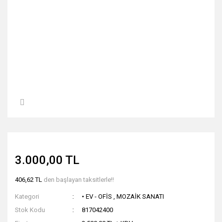
3.000,00 TL
406,62 TL
den başlayan taksitlerle!!
Kategori
• EV - OFİS
,
MOZAİK SANATI
Stok Kodu
817042400