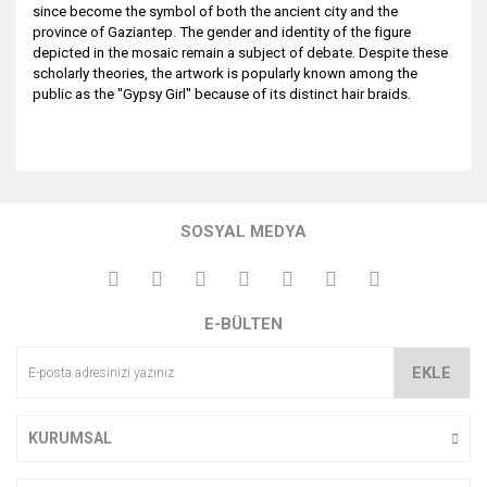
since become the symbol of both the ancient city and the
province of Gaziantep. The gender and identity of the figure
depicted in the mosaic remain a subject of debate. Despite these
scholarly theories, the artwork is popularly known among the
public as the "Gypsy Girl" because of its distinct hair braids.
Bu ürünün fiyat bilgisi, resim, ürün açıklamalarında ve diğer
konularda yetersiz gördüğünüz noktaları öneri formunu
Bu ürüne ilk yorumu siz yapın!
kullanarak tarafımıza iletebilirsiniz.
SOSYAL MEDYA
Görüş ve önerileriniz için teşekkür ederiz.
Yorum Yaz
Ürün resmi kalitesiz, bozuk veya görüntülenemiyor.
E-BÜLTEN
Ürün açıklamasında eksik bilgiler bulunuyor.
Ürün bilgilerinde hatalar bulunuyor.
EKLE
Ürün fiyatı diğer sitelerden daha pahalı.
Bu ürüne benzer farklı alternatifler olmalı.
KURUMSAL