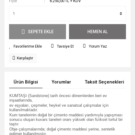
Fiyat
6.250,00 TL + KDV
SEPETE EKLE
HEMEN AL
Tavsiye Et
Yorum Yaz
Karşılaştır
Ürün Bilgisi
Yorumlar
Taksit Seçenekleri
KUMTAŞI (Sandstone) tarih öncesi dönemlerden beri ev
inşaatlarında,
ev eşyaları, çeşmeler, heykel ve sanatsal çalışmalar için
kullanılmaktadır.
Kum tanelerinin doğal bir çimento maddesi yardımıyla yapışması
sonucu oluşan kuvars taneleri oranı yüksek olan fiziksel tortul bir
taştır.
Obje çalışmalarında; doğal çimento maddesi yerine, sentetik
polimer kullanılmıştır.