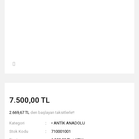
7.500,00 TL
2.669,67 TL
den başlayan taksitlerle!!
Kategori
• ANTİK ANADOLU
Stok Kodu
710001001