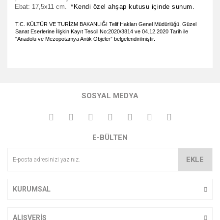
Ebat: 17,5x11 cm.
*Kendi özel ahşap kutusu içinde sunum.
T.C. KÜLTÜR VE TURİZM BAKANLIĞI Telif Hakları Genel Müdürlüğü, Güzel
Sanat Eserlerine İlişkin Kayıt Tescil No:2020/3814 ve 04.12.2020 Tarih ile
"Anadolu ve Mezopotamya Antik Objeler”
belgelendirilmiştir.
Bu ürünün fiyat bilgisi, resim, ürün açıklamalarında ve diğer
konularda yetersiz gördüğünüz noktaları öneri formunu
Bu ürüne ilk yorumu siz yapın!
kullanarak tarafımıza iletebilirsiniz.
SOSYAL MEDYA
Görüş ve önerileriniz için teşekkür ederiz.
Yorum Yaz
Ürün resmi kalitesiz, bozuk veya görüntülenemiyor.
E-BÜLTEN
Ürün açıklamasında eksik bilgiler bulunuyor.
Ürün bilgilerinde hatalar bulunuyor.
EKLE
Ürün fiyatı diğer sitelerden daha pahalı.
Bu ürüne benzer farklı alternatifler olmalı.
KURUMSAL
ALIŞVERİŞ