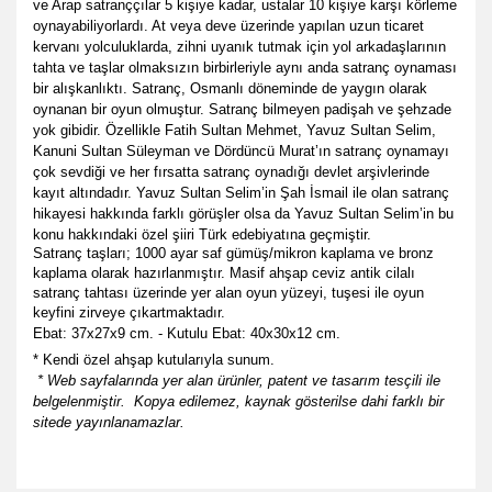
ve Arap satranççılar 5 kişiye kadar, ustalar 10 kişiye karşı körleme
oynayabiliyorlardı. At veya deve üzerinde yapılan uzun ticaret
kervanı yolculuklarda, zihni uyanık tutmak için yol arkadaşlarının
tahta ve taşlar olmaksızın birbirleriyle aynı anda satranç oynaması
bir alışkanlıktı. Satranç, Osmanlı döneminde de yaygın olarak
oynanan bir oyun olmuştur. Satranç bilmeyen padişah ve şehzade
yok gibidir. Özellikle Fatih Sultan Mehmet, Yavuz Sultan Selim,
Kanuni Sultan Süleyman ve Dördüncü Murat’ın satranç oynamayı
çok sevdiği ve her fırsatta satranç oynadığı devlet arşivlerinde
kayıt altındadır. Yavuz Sultan Selim’in Şah İsmail ile olan satranç
hikayesi hakkında farklı görüşler olsa da Yavuz Sultan Selim’in bu
konu hakkındaki özel şiiri Türk edebiyatına geçmiştir.
Satranç taşları; 1000 ayar saf gümüş/mikron kaplama ve bronz
kaplama olarak hazırlanmıştır. Masif ahşap ceviz antik cilalı
satranç tahtası üzerinde yer alan oyun yüzeyi, tuşesi ile oyun
keyfini zirveye çıkartmaktadır.
Ebat: 37x27x9 cm. - Kutulu Ebat: 40x30x12 cm.
* Kendi özel ahşap kutularıyla sunum.
* Web sayfalarında yer alan ürünler, patent ve tasarım tesçili ile
belgelenmiştir.
Kopya edilemez, kaynak gösterilse dahi farklı bir
sitede yayınlanamazlar.