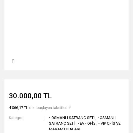
30.000,00 TL
4.066,17 TL
den başlayan taksitlerle!!
Kategori
• OSMANLI SATRANÇ SETİ
,
• OSMANLI
SATRANÇ SETİ
,
• EV - OFİS
,
• VIP OFİS VE
MAKAM ODALARI