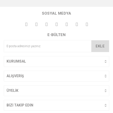
Bu ürünün fiyat bilgisi, resim, ürün açıklamalarında ve diğer
konularda yetersiz gördüğünüz noktaları öneri formunu
Bu ürüne ilk yorumu siz yapın!
kullanarak tarafımıza iletebilirsiniz.
SOSYAL MEDYA
Görüş ve önerileriniz için teşekkür ederiz.
Yorum Yaz
Ürün resmi kalitesiz, bozuk veya görüntülenemiyor.
E-BÜLTEN
Ürün açıklamasında eksik bilgiler bulunuyor.
Ürün bilgilerinde hatalar bulunuyor.
EKLE
Ürün fiyatı diğer sitelerden daha pahalı.
Bu ürüne benzer farklı alternatifler olmalı.
KURUMSAL
ALIŞVERİŞ
Gönder
ÜYELİK
BİZİ TAKİP EDİN