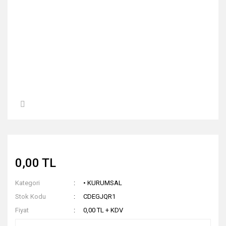
0,00 TL
Kategori
• KURUMSAL
Stok Kodu
CDEGJQR1
Fiyat
0,00 TL + KDV