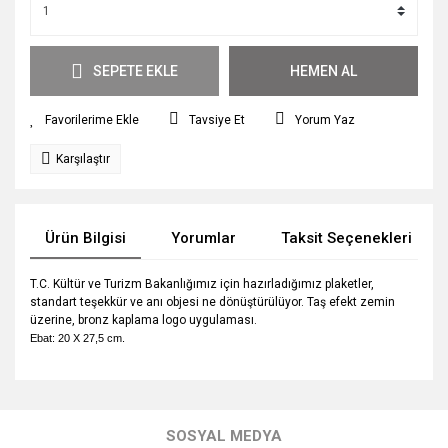
SEPETE EKLE
HEMEN AL
Tavsiye Et
Yorum Yaz
Karşılaştır
Ürün Bilgisi
Yorumlar
Taksit Seçenekleri
T.C. Kültür ve Turizm Bakanlığımız için hazırladığımız plaketler,
standart teşekkür ve anı objesi ne dönüştürülüyor. Taş efekt zemin
üzerine, bronz kaplama logo uygulaması.
Ebat: 20 X 27,5 cm.
Bu ürünün fiyat bilgisi, resim, ürün açıklamalarında ve diğer
konularda yetersiz gördüğünüz noktaları öneri formunu
Bu ürüne ilk yorumu siz yapın!
kullanarak tarafımıza iletebilirsiniz.
SOSYAL MEDYA
Görüş ve önerileriniz için teşekkür ederiz.