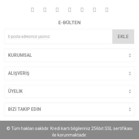
Yorum Yaz
Ürün resmi kalitesiz, bozuk veya görüntülenemiyor.
E-BÜLTEN
Ürün açıklamasında eksik bilgiler bulunuyor.
Ürün bilgilerinde hatalar bulunuyor.
EKLE
Ürün fiyatı diğer sitelerden daha pahalı.
Bu ürüne benzer farklı alternatifler olmalı.
KURUMSAL
ALIŞVERİŞ
Gönder
ÜYELİK
BİZİ TAKİP EDİN
© Tüm hakları saklıdır. Kredi kartı bilgileriniz 256bit SSL sertifikası
ile korunmaktadır.