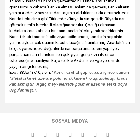
anlamı Yunancada nardan gelmektedir. Latince ismi ‘Punica
granatum’un kabaca ‘Fenike elması’ anlamına gelmesi, Fenikelilerin
yemişi Akdeniz havzasından taşımış olduklarını akla getirmektedir.
Nar da tıpkı elma gibi Türklerde zürriyetin simgesidir. Rüyada nar
görmek neslin bereketli olacağına yorulur. Çocuğu olmayan
kadınlara kara kabuklu bir narın tanelerini okuyarak yedirirlermiş.
Narın tek bir tanesinin bile ziyan edilmemesi, tanelerin hepsinin
yenmesiyle ancak duanın kabul olacağına inanırlarmış. Anadolu’nun
birçok yöresindeki düğünlerde nar parçalama töreni yapılıyor;
parçalanan narın tanelerini en çok yiyen genç kızın ilk önce
evleneceğine inanılıyor. Bu, özellikle Akdeniz ve Ege yöresinde
yaygın bir gelenekmiş.
Ebat: 33,5x43x10,5 cm.
*Kendi özel ahşap kutusu içinde sunum.
*Metal iskelet üzerine polimer dökülerek oluşturulmuş, bronz
kaplanmıştır. Ağaç meyvelerinde polimer üzerine efekt boya
uygulanmıştır.
Bu ürünün fiyat bilgisi, resim, ürün açıklamalarında ve diğer
konularda yetersiz gördüğünüz noktaları öneri formunu
Bu ürüne ilk yorumu siz yapın!
kullanarak tarafımıza iletebilirsiniz.
SOSYAL MEDYA
Görüş ve önerileriniz için teşekkür ederiz.
Yorum Yaz
Ürün resmi kalitesiz, bozuk veya görüntülenemiyor.