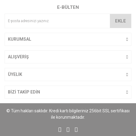
E-BÜLTEN
Ürün açıklamasında eksik bilgiler bulunuyor.
Ürün bilgilerinde hatalar bulunuyor.
EKLE
Ürün fiyatı diğer sitelerden daha pahalı.
Bu ürüne benzer farklı alternatifler olmalı.
KURUMSAL
ALIŞVERİŞ
Gönder
ÜYELİK
BİZİ TAKİP EDİN
© Tüm hakları saklıdır. Kredi kartı bilgileriniz 256bit SSL sertifikası
ile korunmaktadır.