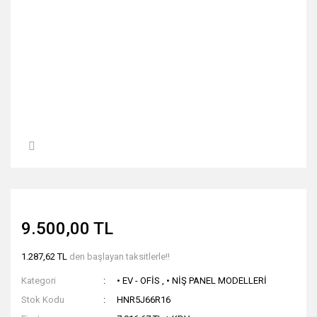
9.500,00 TL
1.287,62 TL
den başlayan taksitlerle!!
Kategori
• EV - OFİS
,
• NİŞ PANEL MODELLERİ
Stok Kodu
HNR5J66R16