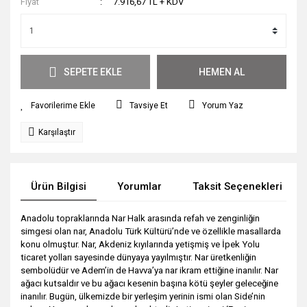
Fiyat
7.916,67 TL + KDV
SEPETE EKLE
HEMEN AL
Tavsiye Et
Yorum Yaz
Karşılaştır
Ürün Bilgisi
Yorumlar
Taksit Seçenekleri
Anadolu topraklarında Nar Halk arasında refah ve zenginliğin
simgesi olan nar, Anadolu Türk Kültürü’nde ve özellikle masallarda
konu olmuştur. Nar, Akdeniz kıyılarında yetişmiş ve İpek Yolu
ticaret yolları sayesinde dünyaya yayılmıştır. Nar üretkenliğin
sembolüdür ve Adem’in de Havva’ya nar ikram ettiğine inanılır. Nar
ağacı kutsaldır ve bu ağacı kesenin başına kötü şeyler geleceğine
inanılır. Bugün, ülkemizde bir yerleşim yerinin ismi olan Side’nin