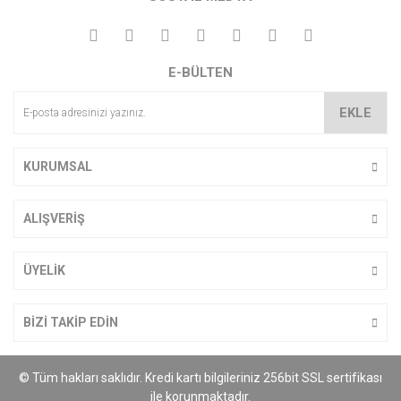
Görüş ve önerileriniz için teşekkür ederiz.
Yorum Yaz
Ürün resmi kalitesiz, bozuk veya görüntülenemiyor.
E-BÜLTEN
Ürün açıklamasında eksik bilgiler bulunuyor.
Ürün bilgilerinde hatalar bulunuyor.
EKLE
Ürün fiyatı diğer sitelerden daha pahalı.
Bu ürüne benzer farklı alternatifler olmalı.
KURUMSAL
ALIŞVERİŞ
Gönder
ÜYELİK
BİZİ TAKİP EDİN
© Tüm hakları saklıdır. Kredi kartı bilgileriniz 256bit SSL sertifikası
ile korunmaktadır.