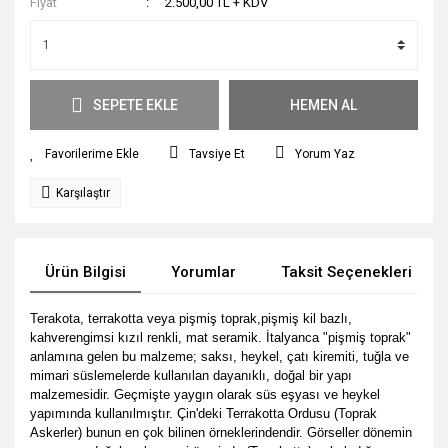
Fiyat
2.500,00 TL + KDV
SEPETE EKLE
HEMEN AL
Tavsiye Et
Yorum Yaz
Karşılaştır
Ürün Bilgisi
Yorumlar
Taksit Seçenekleri
Terakota, terrakotta veya pi
şmiş toprak,pişmiş kil bazlı,
kahverengimsi kızıl renkli, mat seramik. İtalyanca "pişmiş toprak"
anlamına gelen bu malzeme; saksı, heykel, çatı kiremiti, tuğla ve
mimari süslemelerde kullanılan dayanıklı, doğal bir yapı
malzemesidir. Geçmişte yaygın olarak süs eşyası ve heykel
yapımında kullanılmıştır. Çin'deki Terrakotta Ordusu (Toprak
Askerler) bunun en çok bilinen örneklerindendir. Görseller dönemin