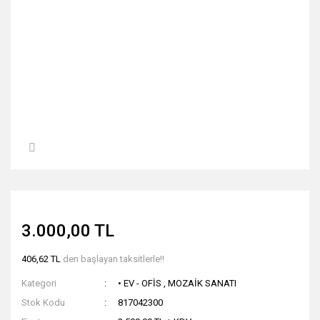
3.000,00 TL
406,62 TL
den başlayan taksitlerle!!
Kategori
• EV - OFİS
,
MOZAİK SANATI
Stok Kodu
817042300