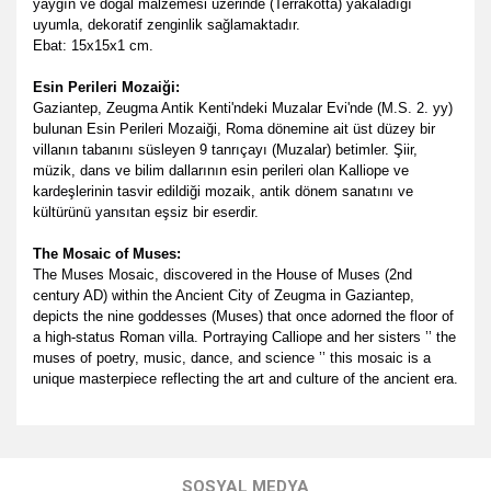
yaygın ve doğal malzemesi üzerinde (Terrakotta) yakaladığı
uyumla, dekoratif zenginlik sağlamaktadır.
Ebat: 15x15x1 cm.
Esin Perileri Mozaiği:
Gaziantep, Zeugma Antik Kenti'ndeki Muzalar Evi'nde (M.S. 2. yy)
bulunan Esin Perileri Mozaiği, Roma dönemine ait üst düzey bir
villanın tabanını süsleyen 9 tanrıçayı (Muzalar) betimler. Şiir,
müzik, dans ve bilim dallarının esin perileri olan Kalliope ve
kardeşlerinin tasvir edildiği mozaik, antik dönem sanatını ve
kültürünü yansıtan eşsiz bir eserdir.
The Mosaic of Muses:
The Muses Mosaic, discovered in the House of Muses (2nd
century AD) within the Ancient City of Zeugma in Gaziantep,
depicts the nine goddesses (Muses) that once adorned the floor of
a high-status Roman villa. Portraying Calliope and her sisters ’’ the
muses of poetry, music, dance, and science ’’ this mosaic is a
unique masterpiece reflecting the art and culture of the ancient era.
Bu ürünün fiyat bilgisi, resim, ürün açıklamalarında ve diğer
konularda yetersiz gördüğünüz noktaları öneri formunu
Bu ürüne ilk yorumu siz yapın!
kullanarak tarafımıza iletebilirsiniz.
SOSYAL MEDYA