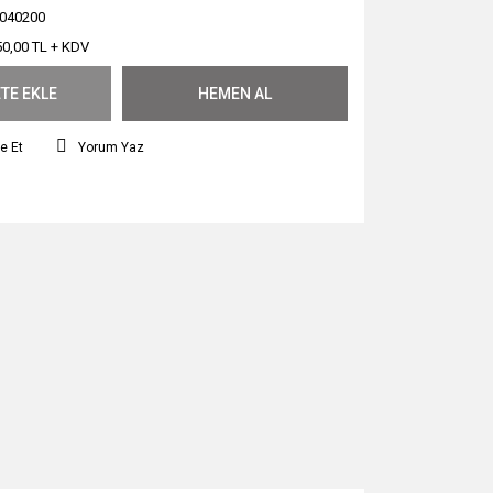
040200
50,00 TL + KDV
TE EKLE
HEMEN AL
e Et
Yorum Yaz