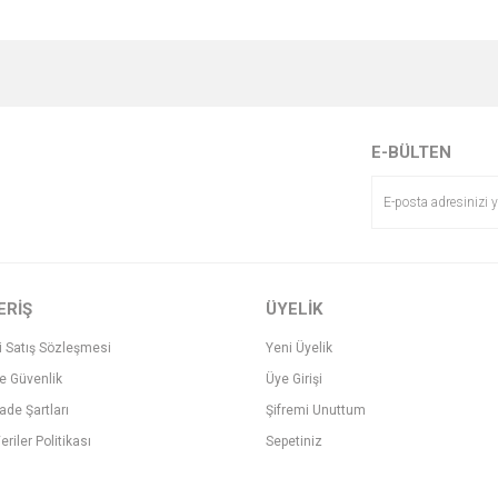
e diğer konularda yetersiz gördüğünüz noktaları öneri formunu kullanarak tarafımı
Bu ürüne ilk yorumu siz yapın!
r.
Yorum Yaz
E-BÜLTEN
ERİŞ
ÜYELİK
i Satış Sözleşmesi
Yeni Üyelik
ve Güvenlik
Üye Girişi
Gönder
İade Şartları
Şifremi Unuttum
eriler Politikası
Sepetiniz