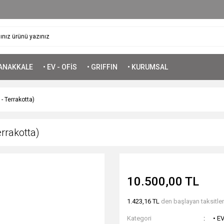
ÇANAKKALE
• EV - OFİS
• GRIFFIN
• KURUMSAL
 - Terrakotta)
errakotta)
10.500,00 TL
1.423,16 TL
den başlayan taksitlerl
Kategori
• E