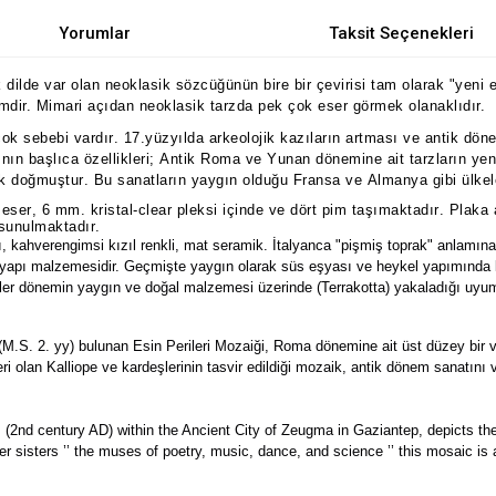
Yorumlar
Taksit Seçenekleri
dilde var olan neoklasik sözcüğünün bire bir çevirisi tam olarak "yeni
rimdir. Mimari açıdan neoklasik tarzda pek çok eser görmek olanaklıdır.
çok sebebi vardır. 17.yüzyılda arkeolojik kazıların artması ve antik dö
ın başlıca özellikleri;
Antik Roma ve Yunan dönemine ait tarzların yeni
rak doğmuştur.
Bu sanatların yaygın olduğu Fransa ve Almanya gibi ülkele
eser, 6 mm. kristal-clear pleksi içinde ve dört pim taşımaktadır. Plaka
 sunulmaktadır.
azlı, kahverengimsi kızıl renkli, mat seramik. İtalyanca "pişmiş toprak" anlamın
 yapı malzemesidir. Geçmişte yaygın olarak süs eşyası ve heykel yapımında k
seller dönemin yaygın ve doğal malzemesi üzerinde (Terrakotta) yakaladığı uyum
M.S. 2. yy) bulunan Esin Perileri Mozaiği, Roma dönemine ait üst düzey bir vi
leri olan Kalliope ve kardeşlerinin tasvir edildiği mozaik, antik dönem sanatını 
2nd century AD) within the Ancient City of Zeugma in Gaziantep, depicts th
er sisters ’’ the muses of poetry, music, dance, and science ’’ this mosaic is 