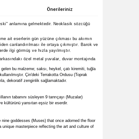
Önerileriniz
 eski" anlamına gelmektedir. Neoklasik sözcüğü
neme ait eserlerin gün yüzüne çıkması bu akımın
den canlandırılması ile ortaya çıkmıştır. Barok ve
rde ilgi görmüş ve hızla yayılmıştır.
 arkasındakı özel metal yuvalar, duvar montajında
a gelen bu malzeme; saksı, heykel, çatı kiremiti, tuğla
ullanılmıştır. Çin'deki Terrakotta Ordusu (Toprak
la, dekoratif zenginlik sağlamaktadır.
llanın tabanını süsleyen 9 tanrıçayı (Muzalar)
ve kültürünü yansıtan eşsiz bir eserdir.
e nine goddesses (Muses) that once adorned the floor
a unique masterpiece reflecting the art and culture of