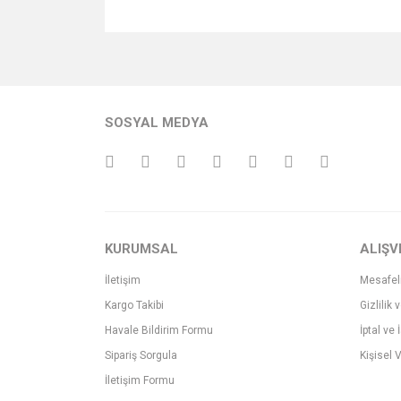
Bu ürünün fiyat bilgisi, resim, ürün açıklamalarında v
Görüş ve önerileriniz için teşekkür ederiz.
Ürün resmi kalitesiz, bozuk veya görüntülenemiyo
SOSYAL MEDYA
Ürün açıklamasında eksik bilgiler bulunuyor.
Ürün bilgilerinde hatalar bulunuyor.
Ürün fiyatı diğer sitelerden daha pahalı.
Bu ürüne benzer farklı alternatifler olmalı.
KURUMSAL
ALIŞV
İletişim
Mesafel
Kargo Takibi
Gizlilik 
Havale Bildirim Formu
İptal ve 
Sipariş Sorgula
Kişisel V
İletişim Formu