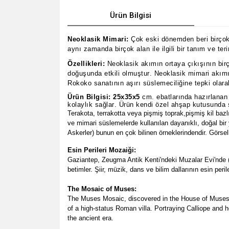
Ürün Bilgisi
Neoklasik Mimari:
Çok eski dönemden beri birçok 
aynı zamanda birçok alan ile ilgili bir tanım ve te
Özellikleri:
Neoklasik akımın ortaya çıkışının bir
doğuşunda etkili olmuştur. Neoklasik mimari akımın
Rokoko sanatının aşırı süslemeciliğine tepki ola
Ürün Bilgisi:
25x35x5
cm. ebatlarında hazırlanan 
kolaylık sağlar. Ürün kendi özel ahşap kutusunda
Terakota, terrakotta veya pi
şmiş toprak,pişmiş kil b
ve mimari süslemelerde kullanılan dayanıklı, doğal bir
Askerler) bunun en çok bilinen örneklerindendir. Gör
Esin Perileri Mozaiği:
Gaziantep, Zeugma Antik Kenti'ndeki Muzalar Evi'nde (
betimler. Şiir, müzik, dans ve bilim dallarının esin peri
The Mosaic of Muses:
The Muses Mosaic, discovered in the House of Muses (
of a high-status Roman villa. Portraying Calliope and h
the ancient era.