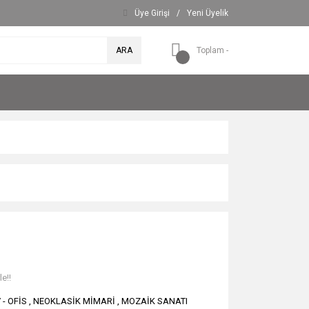
Üye Girişi
/
Yeni Üyelik
ARA
Toplam -
e!!
V - OFİS
,
NEOKLASİK MİMARİ
,
MOZAİK SANATI