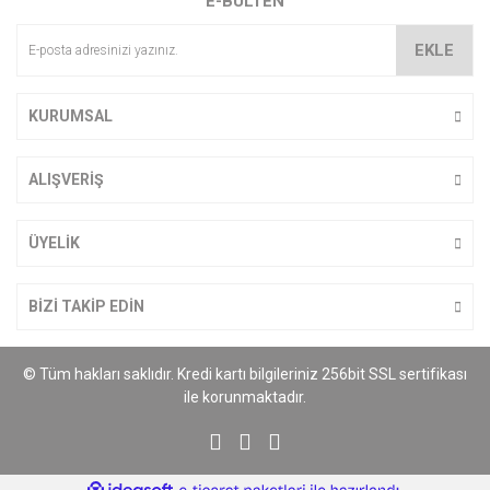
E-BÜLTEN
Ürün açıklamasında eksik bilgiler bulunuyor.
Ürün bilgilerinde hatalar bulunuyor.
EKLE
Ürün fiyatı diğer sitelerden daha pahalı.
Bu ürüne benzer farklı alternatifler olmalı.
KURUMSAL
ALIŞVERİŞ
Gönder
ÜYELİK
BİZİ TAKİP EDİN
© Tüm hakları saklıdır. Kredi kartı bilgileriniz 256bit SSL sertifikası
ile korunmaktadır.