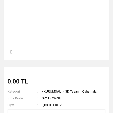
0,00 TL
Kategori
• KURUMSAL
,
• 3D Tasarım Çalışmaları
Stok Kodu
GZ1TS4S6SU
Fiyat
0,00 TL + KDV