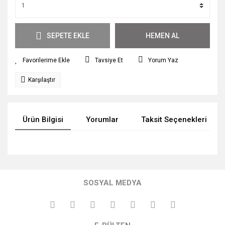
SEPETE EKLE
HEMEN AL
Tavsiye Et
Yorum Yaz
Karşılaştır
Ürün Bilgisi
Yorumlar
Taksit Seçenekleri
Bu ürünün fiyat bilgisi, resim, ürün açıklamalarında ve diğer
konularda yetersiz gördüğünüz noktaları öneri formunu
Bu ürüne ilk yorumu siz yapın!
kullanarak tarafımıza iletebilirsiniz.
SOSYAL MEDYA
Görüş ve önerileriniz için teşekkür ederiz.
Yorum Yaz
Ürün resmi kalitesiz, bozuk veya görüntülenemiyor.