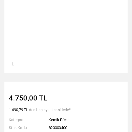
4.750,00 TL
1.690,79 TL
den başlayan taksitlerle!!
Kategori
Kemik Efekt
Stok Kodu
820003400