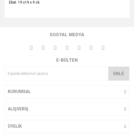
Ebat: 19 x19 x 9 ck.
Bu ürünün fiyat bilgisi, resim, ürün açıklamalarında ve diğer
konularda yetersiz gördüğünüz noktaları öneri formunu
Bu ürüne ilk yorumu siz yapın!
kullanarak tarafımıza iletebilirsiniz.
SOSYAL MEDYA
Görüş ve önerileriniz için teşekkür ederiz.
Yorum Yaz
Ürün resmi kalitesiz, bozuk veya görüntülenemiyor.
E-BÜLTEN
Ürün açıklamasında eksik bilgiler bulunuyor.
Ürün bilgilerinde hatalar bulunuyor.
EKLE
Ürün fiyatı diğer sitelerden daha pahalı.
Bu ürüne benzer farklı alternatifler olmalı.
KURUMSAL
ALIŞVERİŞ
Gönder
ÜYELİK