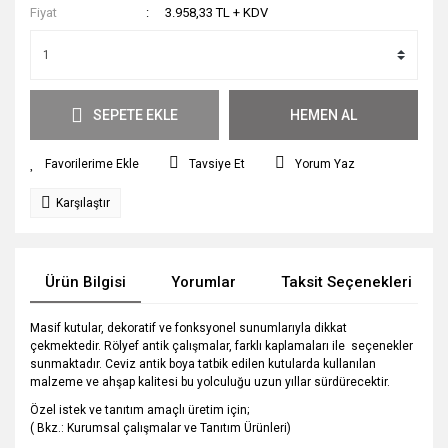
Fiyat
3.958,33 TL + KDV
SEPETE EKLE
HEMEN AL
Tavsiye Et
Yorum Yaz
Karşılaştır
Ürün Bilgisi
Yorumlar
Taksit Seçenekleri
Masif kutular, dekoratif ve fonksyonel sunumlarıyla dikkat
çekmektedir. Rölyef antik çalışmalar, farklı kaplamaları ile seçenekler
sunmaktadır. Ceviz antik boya tatbik edilen kutularda kullanılan
malzeme ve ahşap kalitesi bu yolculuğu uzun yıllar sürdürecektir.
Özel istek ve tanıtım amaçlı üretim için;
( Bkz.: Kurumsal çalışmalar ve Tanıtım Ürünleri)