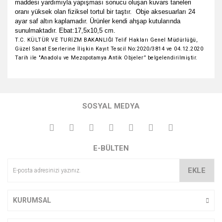
maddesi yardımıyla yapışması sonucu oluşan kuvars taneleri
oranı yüksek olan fiziksel tortul bir taştır.
Obje aksesuarları 24
ayar saf altın kaplamadır. Ürünler kendi ahşap kutularında
sunulmaktadır.
Ebat:17,5x10,5 cm.
T.C. KÜLTÜR VE TURİZM BAKANLIĞI Telif Hakları Genel Müdürlüğü,
Güzel Sanat Eserlerine İlişkin Kayıt Tescil No:2020/3814 ve 04.12.2020
Tarih ile "Anadolu ve Mezopotamya Antik Objeler”
belgelendirilmiştir.
Bu ürünün fiyat bilgisi, resim, ürün açıklamalarında ve diğer
konularda yetersiz gördüğünüz noktaları öneri formunu
Bu ürüne ilk yorumu siz yapın!
kullanarak tarafımıza iletebilirsiniz.
SOSYAL MEDYA
Görüş ve önerileriniz için teşekkür ederiz.
Yorum Yaz
Ürün resmi kalitesiz, bozuk veya görüntülenemiyor.
E-BÜLTEN
Ürün açıklamasında eksik bilgiler bulunuyor.
Ürün bilgilerinde hatalar bulunuyor.
EKLE
Ürün fiyatı diğer sitelerden daha pahalı.
Bu ürüne benzer farklı alternatifler olmalı.
KURUMSAL