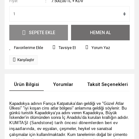
Fiyat
7.500,00 TL + KDV
SEPETE EKLE
HEMEN AL
Tavsiye Et
Yorum Yaz
Karşılaştır
Ürün Bilgisi
Yorumlar
Taksit Seçenekleri
Kapadokya adının Farsça Katpatuka’dan geldiği ve "Güzel Atlar
Ülkesi” "iyi koşan cins atlar bölgesi” anlamına geldiği söylenir. Bu
günkü turistik Kapadokya’ya adını veren Kapadokya, Büyük
İskender’in ölümünden sonra İç Anadolu’da kurulan krallığın adıdır.
KUMTAŞI (Sandstone) tarih öncesi dönemlerden beri ev
inşaatlarında,
ev eşyaları, çeşmeler, heykel ve sanatsal
çalışmalar için kullanılmaktadır. Kum tanelerinin doğal bir çimento