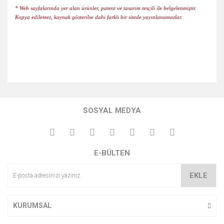
* Web sayfalarında yer alan ürünler, patent ve tasarım tesçili ile belgelenmiştir.
Kopya edilemez, kaynak gösterilse dahi farklı bir sitede yayınlanamazlar.
Bu ürünün fiyat bilgisi, resim, ürün açıklamalarında ve diğer
konularda yetersiz gördüğünüz noktaları öneri formunu
Bu ürüne ilk yorumu siz yapın!
kullanarak tarafımıza iletebilirsiniz.
SOSYAL MEDYA
Görüş ve önerileriniz için teşekkür ederiz.
Yorum Yaz
Ürün resmi kalitesiz, bozuk veya görüntülenemiyor.
E-BÜLTEN
Ürün açıklamasında eksik bilgiler bulunuyor.
Ürün bilgilerinde hatalar bulunuyor.
EKLE
Ürün fiyatı diğer sitelerden daha pahalı.
Bu ürüne benzer farklı alternatifler olmalı.
KURUMSAL