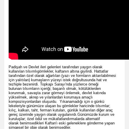
Padişah ve Devlet ileri gelenleri tarafından yaygın olarak
kullanılan tılsımlıgömlekler, kaftanın altına giyilirdi. Hattatlar
tarafından özel olarak ağartılan (yazı ve formların aktarılabilmesi
için yalıtılan) kumaşların yüzeyi istek doğrultusunda hat ve
tezhiple bezenirdi. Topkapı Sarayı'nda yüzlerce örneği
bulunan tılsımların içeriği; başarılı olmak, kötülüklerden
korunmak, savaşta zarar görmeyi önlemek, devlet katında
yükselmek, akrep ve yılanlardan korumaya amaçlı
kompozisyonlardan oluşurdu. Yıkanamadığı için o günkü
lekeleriyle günümüze ulaşan bu gömlekler haricinde tılsımlar;
kılıç, kalkan, taht, ferman kutuları, günlük kullanılan diğer araç
gereç üzerinde yaygın olarak uygulanırdı.Günümüzde kurum ve
kuruluşlar; özel ödül ve mükafatlandırmalarda alternatif
olarak benimsedikleri Kaftan'ı eski geleneklere gönderme yapan
simgesel bir obje olarak benimsediler.