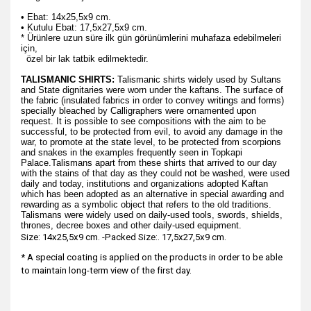
• Ebat: 14x25,5x9 cm.
• Kutulu Ebat: 17,5x27,5x9 cm.
* Ürünlere uzun süre ilk gün görünümlerini muhafaza edebilmeleri
için,
özel bir lak tatbik edilmektedir.
TALISMANIC SHIRTS:
Talismanic shirts widely used by Sultans
and State dignitaries were worn under the kaftans. The surface of
the fabric (insulated fabrics in order to convey writings and forms)
specially bleached by Calligraphers were ornamented upon
request. It is possible to see compositions with the aim to be
successful, to be protected from evil, to avoid any damage in the
war, to promote at the state level, to be protected from scorpions
and snakes in the examples frequently seen in Topkapi
Palace.Talismans apart from these shirts that arrived to our day
with the stains of that day as they could not be washed, were used
daily and today, institutions and organizations adopted Kaftan
which has been adopted as an alternative in special awarding and
rewarding as a symbolic object that refers to the old traditions.
Talismans were widely used on daily-used tools, swords, shields,
thrones, decree boxes and other daily-used equipment.
Size: 14x25,5x9 cm. -Packed Size:. 17,5x27,5x9 cm.
* A special coating is applied on the products in order to be able
to maintain long-term view of the first day.