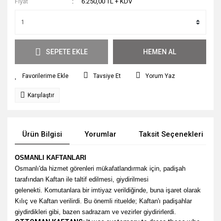
Fiyat
6.250,00 TL + KDV
SEPETE EKLE
HEMEN AL
Tavsiye Et
Yorum Yaz
Karşılaştır
Ürün Bilgisi
Yorumlar
Taksit Seçenekleri
OSMANLI KAFTANLARI
Osmanlı'da hizmet görenleri mükafatlandırmak için, padişah
tarafından Kaftan ile taltif edilmesi, giydirilmesi
gelenekti. Komutanlara bir imtiyaz verildiğinde, buna işaret olarak
Kılıç ve Kaftan
verilirdi. Bu önemli rituelde; Kaftan'ı padişahlar
giydirdikleri gibi, bazen sadrazam ve vezirler giydirirlerdi.