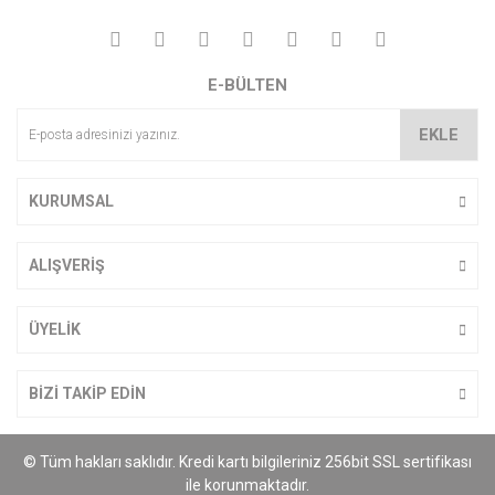
Görüş ve önerileriniz için teşekkür ederiz.
Yorum Yaz
Ürün resmi kalitesiz, bozuk veya görüntülenemiyor.
E-BÜLTEN
Ürün açıklamasında eksik bilgiler bulunuyor.
Ürün bilgilerinde hatalar bulunuyor.
EKLE
Ürün fiyatı diğer sitelerden daha pahalı.
Bu ürüne benzer farklı alternatifler olmalı.
KURUMSAL
ALIŞVERİŞ
Gönder
ÜYELİK
BİZİ TAKİP EDİN
© Tüm hakları saklıdır. Kredi kartı bilgileriniz 256bit SSL sertifikası
ile korunmaktadır.