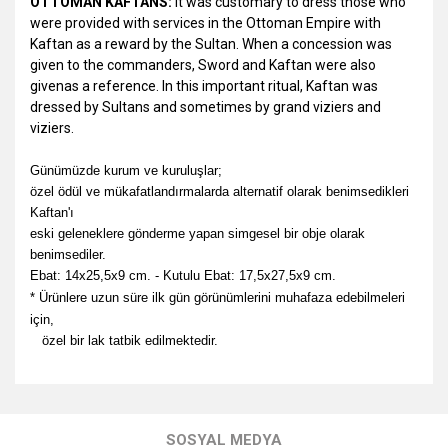
OTTOMAN KAFTANS:
It was customary to dress those who
were provided with services in the Ottoman Empire
with
Kaftan as a reward by the Sultan.
When a concession was
given to the commanders, Sword and Kaftan were also
givenas a reference. In this important ritual, Kaftan was
dressed by Sultans and sometimes by grand viziers and
viziers.
Günümüzde kurum ve kuruluşlar;
özel ödül ve mükafatlandırmalarda alternatif olarak benimsedikleri
Kaftan'ı
eski geleneklere gönderme yapan simgesel bir obje olarak
benimsediler.
Ebat: 14x25,5x9 cm. -
Kutulu Ebat: 17,5x27,5x9 cm.
*
Ürünlere uzun süre ilk gün görünümlerini muhafaza edebilmeleri
için,
özel bir lak tatbik
edilmektedir.
Bu ürünün fiyat bilgisi, resim, ürün açıklamalarında ve diğer
konularda yetersiz gördüğünüz noktaları öneri formunu
Bu ürüne ilk yorumu siz yapın!
kullanarak tarafımıza iletebilirsiniz.
SOSYAL MEDYA