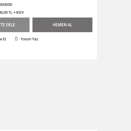
004300
00,00 TL + KDV
TE EKLE
HEMEN AL
e Et
Yorum Yaz