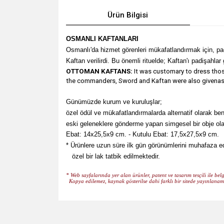
Ürün Bilgisi
OSMANLI KAFTANLARI
Osmanlı'da hizmet görenleri mükafatlandırmak için, padiş
Kaftan
verilirdi. Bu önemli rituelde; Kaftan'ı padişahlar 
OTTOMAN KAFTANS:
It was customary to dress tho
the commanders, Sword and Kaftan were also givenas a 
Günümüzde kurum ve kuruluşlar;
özel ödül ve mükafatlandırmalarda alternatif olarak ben
eski geleneklere gönderme yapan simgesel bir obje ola
Ebat: 14x25,5x9 cm. -
Kutulu Ebat: 17,5x27,5x9 cm.
*
Ürünlere uzun süre ilk gün görünümlerini muhafaza ed
özel bir lak tatbik
edilmektedir.
* Web sayfalarında yer alan ürünler, patent ve tasarım tesçili ile belg
Kopya edilemez, kaynak gösterilse dahi farklı bir sitede yayınlanam
Bu ürünün fiyat bilgisi, resim, ürün açıklamalarında v
Görüş ve önerileriniz için teşekkür ederiz.