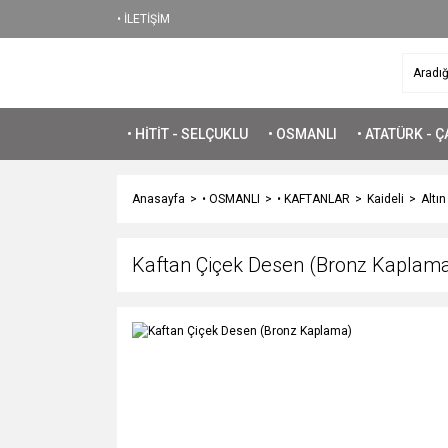
• İLETİŞİM
• HİTİT - SELÇUKLU
• OSMANLI
• ATATÜRK - 
Anasayfa
• OSMANLI
• KAFTANLAR
Kaideli
Altı
Kaftan Çiçek Desen (Bronz Kaplam