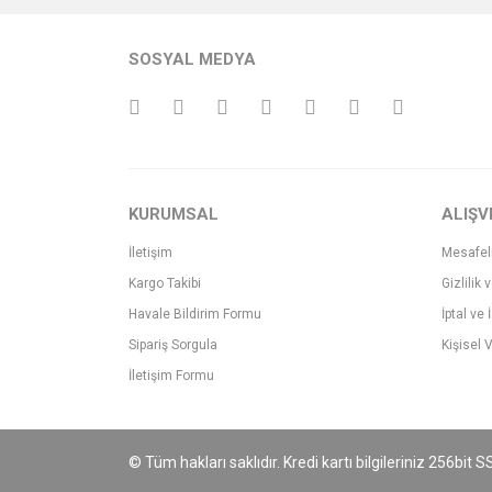
Ürün resmi kalitesiz, bozuk veya görüntülenemiyo
SOSYAL MEDYA
Ürün açıklamasında eksik bilgiler bulunuyor.
Ürün bilgilerinde hatalar bulunuyor.
Ürün fiyatı diğer sitelerden daha pahalı.
Bu ürüne benzer farklı alternatifler olmalı.
KURUMSAL
ALIŞV
İletişim
Mesafel
Kargo Takibi
Gizlilik 
Havale Bildirim Formu
İptal ve 
Sipariş Sorgula
Kişisel V
İletişim Formu
© Tüm hakları saklıdır. Kredi kartı bilgileriniz 256bit S