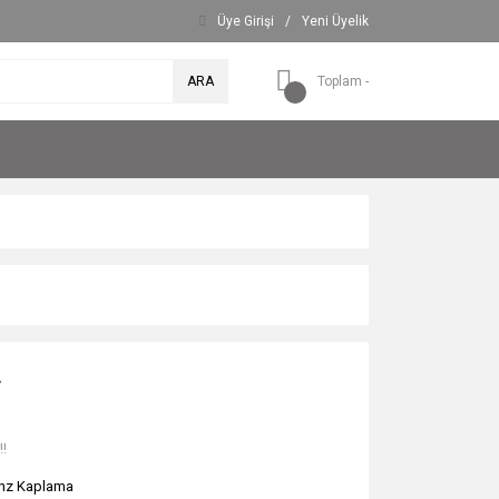
Üye Girişi
/
Yeni Üyelik
ARA
Toplam -
L
!!
nz Kaplama