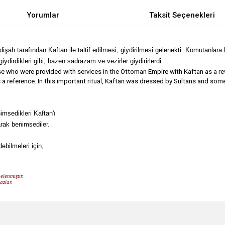
Yorumlar
Taksit Seçenekleri
ah tarafından Kaftan ile taltif edilmesi, giydirilmesi gelenekti. Komutanlara b
giydirdikleri gibi, bazen sadrazam ve vezirler giydirirlerdi.
se who were provided with services in the Ottoman Empire
with Kaftan as a re
reference. In this important ritual, Kaftan was dressed by Sultans and somet
imsedikleri Kaftan'ı
rak benimsediler.
ebilmeleri için,
elenmiştir.
azlar.
e diğer konularda yetersiz gördüğünüz noktaları öneri formunu kullanarak tarafımı
Bu ürüne ilk yorumu siz yapın!