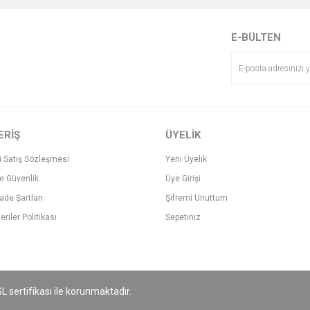
r.
Yorum Yaz
E-BÜLTEN
ERİŞ
ÜYELİK
i Satış Sözleşmesi
Yeni Üyelik
ve Güvenlik
Üye Girişi
Gönder
İade Şartları
Şifremi Unuttum
eriler Politikası
Sepetiniz
SL sertifikası ile korunmaktadır.