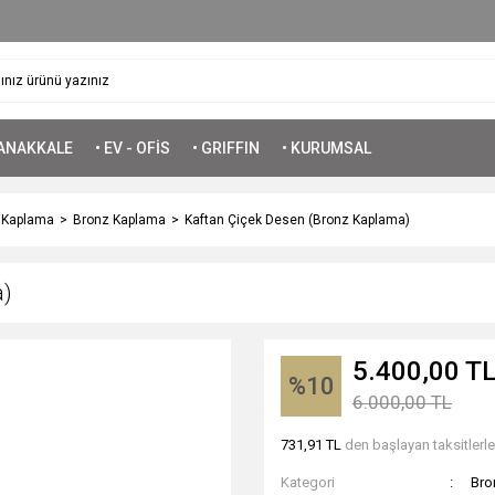
ÇANAKKALE
• EV - OFİS
• GRIFFIN
• KURUMSAL
n Kaplama
Bronz Kaplama
Kaftan Çiçek Desen (Bronz Kaplama)
a)
5.400,00 T
%10
6.000,00 TL
731,91 TL
den başlayan taksitlerle
Kategori
Bro