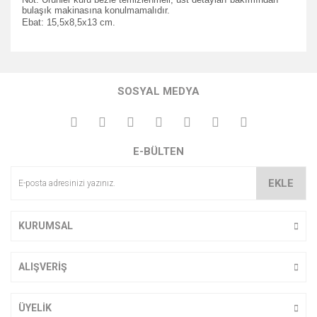
bulaşık makinasına konulmamalıdır.
Ebat: 15,5x8,5x13 cm.
Bu ürünün fiyat bilgisi, resim, ürün açıklamalarında ve diğer
konularda yetersiz gördüğünüz noktaları öneri formunu
Bu ürüne ilk yorumu siz yapın!
kullanarak tarafımıza iletebilirsiniz.
SOSYAL MEDYA
Görüş ve önerileriniz için teşekkür ederiz.
Yorum Yaz
Ürün resmi kalitesiz, bozuk veya görüntülenemiyor.
E-BÜLTEN
Ürün açıklamasında eksik bilgiler bulunuyor.
Ürün bilgilerinde hatalar bulunuyor.
EKLE
Ürün fiyatı diğer sitelerden daha pahalı.
Bu ürüne benzer farklı alternatifler olmalı.
KURUMSAL
ALIŞVERİŞ
Gönder
ÜYELİK