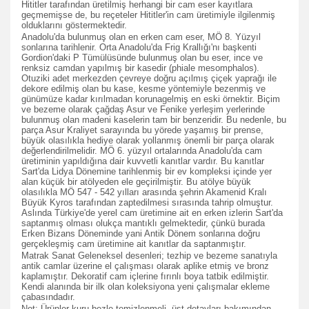
Hititler tarafından üretilmiş herhangi bir cam eser kayıtlara
geçmemişse de, bu reçeteler Hititler'in cam üretimiyle ilgilenmiş
olduklarını göstermektedir.
Anadolu'da bulunmuş olan en erken cam eser, MÖ 8. Yüzyıl
sonlarına tarihlenir. Orta Anadolu'da Frig Krallığı'nı başkenti
Gordion'daki P Tümülüsünde bulunmuş olan bu eser, ince ve
renksiz camdan yapılmış bir kasedir (phiale mesomphalos).
Otuziki adet merkezden çevreye doğru açılmış çiçek yaprağı ile
dekore edilmiş olan bu kase, kesme yöntemiyle bezenmiş ve
günümüze kadar kırılmadan korunagelmiş en eski örnektir. Biçim
ve bezeme olarak çağdaş Asur ve Fenike yerleşim yerlerinde
bulunmuş olan madeni kaselerin tam bir benzeridir. Bu nedenle, bu
parça Asur Kraliyet sarayında bu yörede yaşamış bir prense,
büyük olasılıkla hediye olarak yollanmış önemli bir parça olarak
değerlendirilmelidir. MÖ 6. yüzyıl ortalarında Anadolu'da cam
üretiminin yapıldığına dair kuvvetli kanıtlar vardır. Bu kanıtlar
Sart'da Lidya Dönemine tarihlenmiş bir ev kompleksi içinde yer
alan küçük bir atölyeden ele geçirilmiştir. Bu atölye büyük
olasılıkla MÖ 547 - 542 yılları arasında şehrin Akamenid Kralı
Büyük Kyros tarafından zaptedilmesi sırasında tahrip olmuştur.
Aslında Türkiye'de yerel cam üretimine ait en erken izlerin Sart'da
saptanmış olması olukça mantıklı gelmektedir, çünkü burada
Erken Bizans Döneminde yani Antik Dönem sonlarına doğru
gerçekleşmiş cam üretimine ait kanıtlar da saptanmıştır.
Matrak Sanat Geleneksel desenleri; tezhip ve bezeme sanatıyla
antik camlar üzerine el çalışması olarak aplike etmiş ve bronz
kaplamıştır. Dekoratif cam içlerine fırınlı boya tatbik edilmiştir.
Kendi alanında bir ilk olan koleksiyona yeni çalışmalar ekleme
çabasındadır.
Not: Ürünler kuru bezle temizlenmeli, üst detayları bakımından