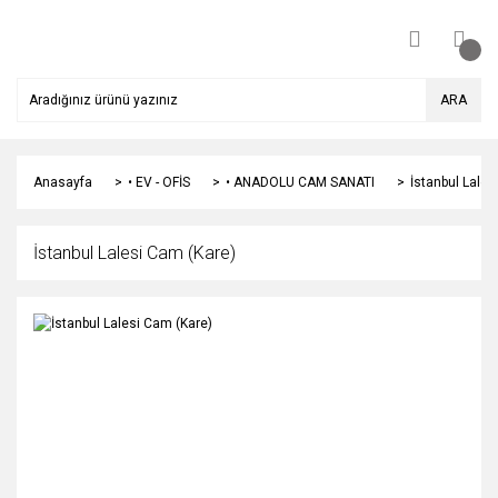
ARA
Anasayfa
• EV - OFİS
• ANADOLU CAM SANATI
İstanbul Lales
İstanbul Lalesi Cam (Kare)