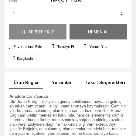
Fiyat
1.666,67 TL + KDV
SEPETE EKLE
HEMEN AL
Tavsiye Et
Yorum Yaz
Karşılaştır
Ürün Bilgisi
Yorumlar
Taksit Seçenekleri
Anadolu Cam Sanatı
Ulu Burun Batığı Türkiye'nin güney sahillerinde meydana gelmiş
en erken cam ticareti ile ilgili kanıtlar ortaya koymaktadır. Geminin
yük kısmında bulunmuş olan külçe camlar bize hem Geç Bronz
Çağ cam üretim merkezleri hakkında, hem de işlenmemiş camın
ticareti ve bunun üretim merkezinin kaynağından oldukça uzakta
olan yerel atölyelere dağılımı hakkında bilgi vermektedir. Aynı
şekilde Boğaköy'de bulunmuş olan parçalar halindeki bazı metinler
cam yapım reçeteleri vermektedir. Her ne kadar şimdiye kadar