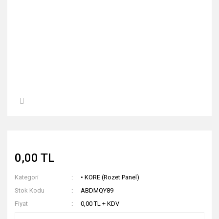
0,00 TL
Kategori
• KORE (Rozet Panel)
Stok Kodu
ABDMQY89
Fiyat
0,00 TL + KDV