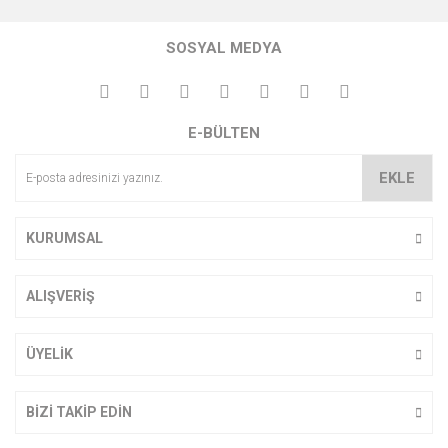
Bu ürünün fiyat bilgisi, resim, ürün açıklamalarında ve diğer
konularda yetersiz gördüğünüz noktaları öneri formunu
Bu ürüne ilk yorumu siz yapın!
kullanarak tarafımıza iletebilirsiniz.
SOSYAL MEDYA
Görüş ve önerileriniz için teşekkür ederiz.
Yorum Yaz
Ürün resmi kalitesiz, bozuk veya görüntülenemiyor.
E-BÜLTEN
Ürün açıklamasında eksik bilgiler bulunuyor.
Ürün bilgilerinde hatalar bulunuyor.
EKLE
Ürün fiyatı diğer sitelerden daha pahalı.
Bu ürüne benzer farklı alternatifler olmalı.
KURUMSAL
ALIŞVERİŞ
Gönder
ÜYELİK
BİZİ TAKİP EDİN