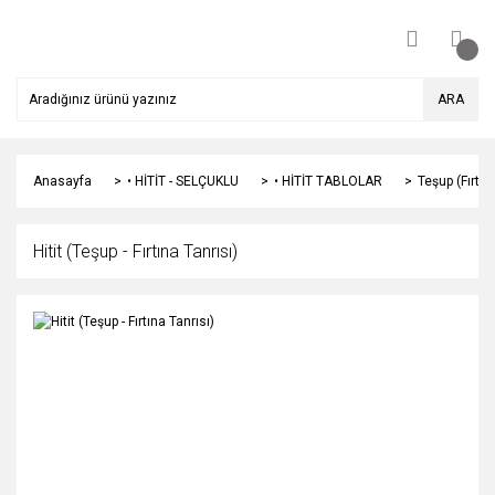
ARA
Anasayfa
• HİTİT - SELÇUKLU
• HİTİT TABLOLAR
Teşup (Fırtın
Hitit (Teşup - Fırtına Tanrısı)