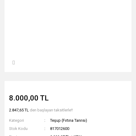
8.000,00 TL
2.847,65 TL
den başlayan taksitlerle!!
Kategori
Teşup (Fırtına Tanrısı)
Stok Kodu
817012600