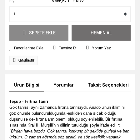
Fiyat
6.666,67 TL + KDV
SEPETE EKLE
HEMEN AL
Tavsiye Et
Yorum Yaz
Karşılaştır
Ürün Bilgisi
Yorumlar
Taksit Seçenekleri
Teşup - Fırtına Tanrı
Gök
tanrısı aynı zamanda
fırtına
tanrısıydı. Anadolu'nun iklimini
göz önünde bulundurulduğunda -eskiden daha sıcak olduğu
düşünülse de- fırtınaların önemi olduğu söylenilebilir. Bir fırtına
sırasında Kral
II. Murşili
'nin dilinin tutulduğu şöyle ifade edilir:
"Birden hava bozdu. Gök tanrısı korkunç bir şekilde gürledi ve ben
ürktüm. O zaman ağzında söz azaldı ve söz kesiklik yaparak