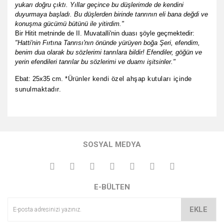
yukarı doğru çıktı. Yıllar geçince bu düşlerimde de kendini
duyurmaya başladı. Bu düşlerden birinde tanrının eli bana değdi ve
konuşma gücümü bütünü ile yitirdim."
Bir Hitit metninde de
II. Muvatalli
'nin duası şöyle geçmektedir:
"Hatti'nin Fırtına Tanrısı'nın önünde yürüyen boğa Şeri, efendim,
benim dua olarak bu sözlerimi tanrılara bildir! Efendiler, göğün ve
yerin efendileri tanrılar bu sözlerimi ve duamı işitsinler."
Ebat: 25x35 cm.
*Ürünler kendi özel ahşap kutuları içinde
sunulmaktadır.
Bu ürünün fiyat bilgisi, resim, ürün açıklamalarında ve diğer
konularda yetersiz gördüğünüz noktaları öneri formunu
Bu ürüne ilk yorumu siz yapın!
kullanarak tarafımıza iletebilirsiniz.
SOSYAL MEDYA
Görüş ve önerileriniz için teşekkür ederiz.
Yorum Yaz
Ürün resmi kalitesiz, bozuk veya görüntülenemiyor.
E-BÜLTEN
Ürün açıklamasında eksik bilgiler bulunuyor.
Ürün bilgilerinde hatalar bulunuyor.
EKLE
Ürün fiyatı diğer sitelerden daha pahalı.