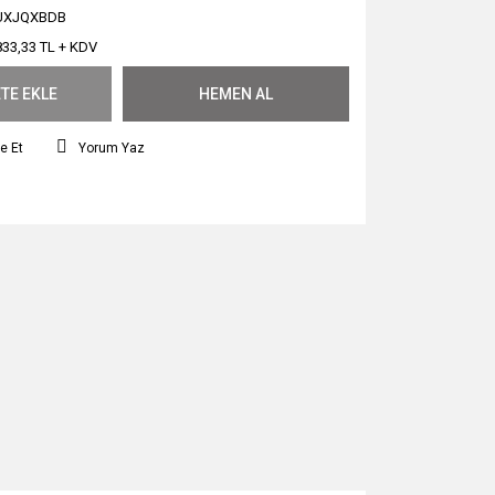
UXJQXBDB
833,33 TL + KDV
TE EKLE
HEMEN AL
e Et
Yorum Yaz