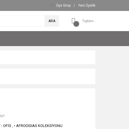
Üye Girişi
/
Yeni Üyelik
ARA
Toplam -
e!!
V - OFİS
,
• AFRODISIAS KOLEKSİYONU