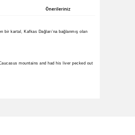
Önerileriniz
en bir kartal, Kafkas Dağları’na bağlanmış olan
e Caucasus mountains and had his liver pecked out
za iletebilirsiniz.