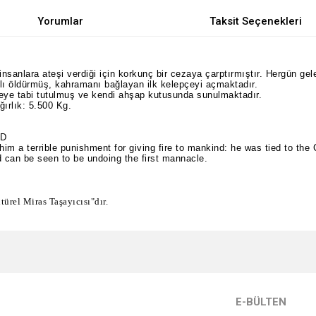
Yorumlar
Taksit Seçenekleri
sanlara ateşi verdiği için korkunç bir cezaya çarptırmıştır. Hergün gel
lı öldürmüş, kahramanı bağlayan ilk kelepçeyi açmaktadır.
meye tabi tutulmuş ve kendi ahşap kutusunda sunulmaktadır.
ırlık: 5.500 Kg.
AD
im a terrible punishment for giving fire to mankind: he was tied to th
d can be seen to be undoing the first mannacle.
türel Miras Taşayıcısı"dır.
e diğer konularda yetersiz gördüğünüz noktaları öneri formunu kullanarak tarafımı
Bu ürüne ilk yorumu siz yapın!
r.
Yorum Yaz
E-BÜLTEN