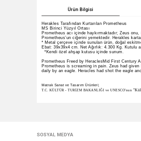
Ürün Bilgisi
Herakles Tarafından Kurtarılan Prometheus
MS Birinci Yüzyıl Ortası
Prometheus acı içinde haykırmaktadır; Zeus onu, in
Prometheus’un ciğerini yemektedir. Herakles karta
* Metal çerçeve içinde sunulan ürün, doğal eskit
Ebat: 39x39x4 cm. Net Ağırlık: 4.300 Kg. Kutulu ağ
*Kendi özel ahşap kutusu içinde sunum.
Prometheus Freed by HeraclesMid First Century 
Prometheus is screaming in pain. Zeus had given h
daily by an eagle. Heracles had shot the eagle an
Matrak Sanat ve Tasarım Ürünleri;
"Kül
T.C. KÜLTÜR - TURİZM BAKANLIĞI ve UNESCO'nun
Bu ürünün fiyat bilgisi, resim, ürün açıklamalarında v
Görüş ve önerileriniz için teşekkür ederiz.
Ürün resmi kalitesiz, bozuk veya görüntülenemiyo
SOSYAL MEDYA
Ürün açıklamasında eksik bilgiler bulunuyor.