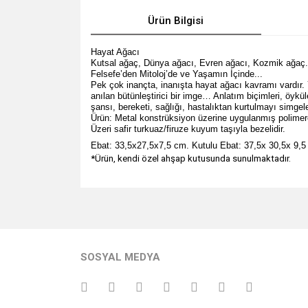
Ürün Bilgisi
Hayat Ağacı
Kutsal ağaç, Dünya ağacı, Evren ağacı, Kozmik ağaç.
Felsefe’den Mitoloj’de ve Yaşamın İçinde...
Pek çok inançta, inanışta hayat ağacı kavramı vardır. 
anılan bütünleştirici bir imge… Anlatım biçimleri, öykü
şansı, bereketi, sağlığı, hastalıktan kurtulmayı simg
Ürün: Metal
konstrüksiyon
üzerine uygulanmış polimere
Üzeri safir turkuaz/firuze kuyum taşıyla bezelidir.
Ebat: 33,5x27,5x7,5 cm. Kutulu Ebat: 37,5x 30,5x 9,
*Ürün, kendi özel ahşap kutusunda sunulmaktadır.
Bu ürünün fiyat bilgisi, resim, ürün açıklamalarında v
Görüş ve önerileriniz için teşekkür ederiz.
Ürün resmi kalitesiz, bozuk veya görüntülenemiyo
SOSYAL MEDYA
Ürün açıklamasında eksik bilgiler bulunuyor.
Ürün bilgilerinde hatalar bulunuyor.
Ürün fiyatı diğer sitelerden daha pahalı.