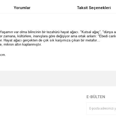
Yorumlar
Taksit Seçenekleri
Yaşamın var olma bilincinin bir tezahürü hayat ağacı. "Kutsal ağaç”, "dünya ağ
ler zamana, kültürlere, inanışlara göre değişiyor ama ortak anlam: "Ebedi canlıl
eler. Hayat ağacı gerçekten de çok sık karşımıza çıkan bir metafor…
, mikron altın kaplanmıştır.
5 cm.
e diğer konularda yetersiz gördüğünüz noktaları öneri formunu kullanarak tarafımı
Bu ürüne ilk yorumu siz yapın!
r.
Yorum Yaz
E-BÜLTEN