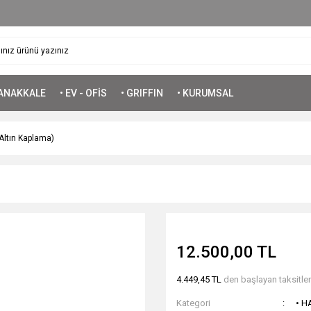
ÇANAKKALE
• EV - OFİS
• GRIFFIN
• KURUMSAL
Altın Kaplama)
12.500,00 TL
4.449,45 TL
den başlayan taksitlerl
Kategori
• H