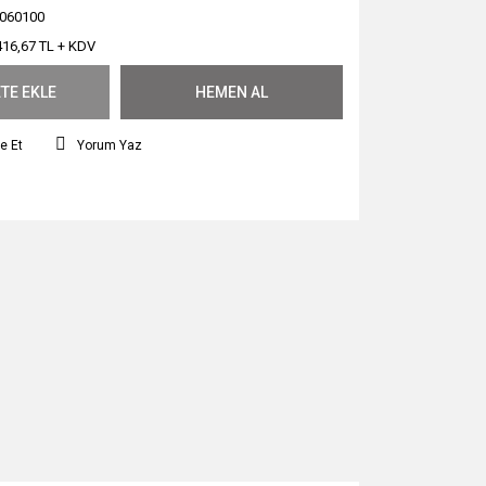
060100
416,67 TL + KDV
TE EKLE
HEMEN AL
e Et
Yorum Yaz