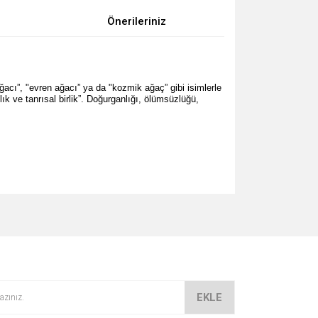
Önerileriniz
acı”, "evren ağacı” ya da "kozmik ağaç” gibi isimlerle
ık ve tanrısal birlik”. Doğurganlığı, ölümsüzlüğü,
za iletebilirsiniz.
EKLE