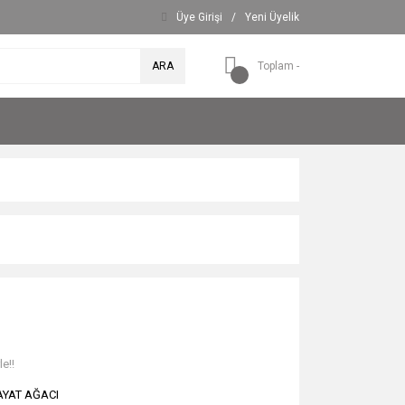
Üye Girişi
/
Yeni Üyelik
ARA
Toplam -
e!!
AYAT AĞACI