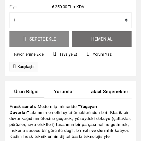
Fiyat
6.250,00 TL + KDV
SEPETE EKLE
HEMEN AL
Tavsiye Et
Yorum Yaz
Karşılaştır
Ürün Bilgisi
Yorumlar
Taksit Seçenekleri
Fresk sanatı:
Modern iç mimaride
"Yaşayan
Duvarlar"
akımının en etkileyici örneklerinden biri. Klasik bir
duvar kağıdının ötesine geçerek, yüzeydeki dokuyu (çatlaklar,
pürüzler, sıva efektleri) tasarımın bir parçası haline getirmek,
mekana sadece bir görüntü değil, bir
ruh ve derinlik
katıyor.
Kadim fresk tekniklerinin dijital baskı teknolojisiyle