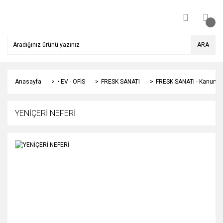
ARA
Anasayfa
• EV - OFİS
FRESK SANATI
FRESK SANATI - Kanuni'
YENİÇERİ NEFERİ