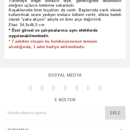
Yürümeye engel olmasın diye, gerektiğinde dolamanın
eteğinin uçlarını bellerine sokarlardı.
Kuşaklarında birer bıçakları da vardı. Başlarında sarık olarak
kullanılmak üzere yedişer endaze tülbent verilir, elbise bedeli
olarak "yaka akçesi” adıyla on birer arçe dağıtılırdı.
Ebat: 34,5x46,5 cm.
* Özel görsel ve çalışmalarınız aynı efektlerde
uygulanabilmektedir.
* 7 adetten oluşan bu koleksiyonunun tamamı
alındığında, 1 adet hediye edilmektedir.
Bu ürünün fiyat bilgisi, resim, ürün açıklamalarında ve diğer
konularda yetersiz gördüğünüz noktaları öneri formunu
Bu ürüne ilk yorumu siz yapın!
kullanarak tarafımıza iletebilirsiniz.
SOSYAL MEDYA
Görüş ve önerileriniz için teşekkür ederiz.
Yorum Yaz
Ürün resmi kalitesiz, bozuk veya görüntülenemiyor.
E-BÜLTEN
Ürün açıklamasında eksik bilgiler bulunuyor.
Ürün bilgilerinde hatalar bulunuyor.
EKLE
Ürün fiyatı diğer sitelerden daha pahalı.
Bu ürüne benzer farklı alternatifler olmalı.