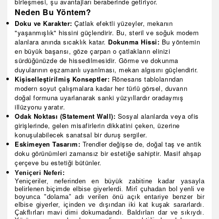
birleşmesi, şu avantajları beraberinde getiriyor.
Neden Bu Yöntem?
Doku ve Karakter:
Çatlak efektli yüzeyler, mekanın
"yaşanmışlık" hissini güçlendirir. Bu, steril ve soğuk modern
alanlara anında sıcaklık katar.
Dokunma Hissi:
Bu yöntemin
en büyük başarısı, göze çarpan o çatlakların elinizi
sürdüğünüzde de hissedilmesidir. Görme ve dokunma
duyularının eşzamanlı uyarılması, mekan algısını güçlendirir.
Kişiselleştirilmiş Konseptler:
Rönesans tablolarından
modern soyut çalışmalara kadar her türlü görsel, duvarın
doğal formuna uyarlanarak sanki yüzyıllardır oradaymış
illüzyonu yaratır.
Odak Noktası (Statement Wall):
Sosyal alanlarda veya ofis
girişlerinde, gelen misafirlerin dikkatini çeken, üzerine
konuşulabilecek sanatsal bir duruş sergiler.
Eskimeyen Tasarım:
Trendler değişse de, doğal taş ve antik
doku görünümleri zamansız bir estetiğe sahiptir. Masif ahşap
çerçeve bu estetiği bütünler.
Yeniçeri Neferi:
Yeniçeriler, neferinden en büyük zabitine kadar yasayla
belirlenen biçimde elbise giyerlerdi. Mirî çuhadan bol yenli ve
boyunca "dolama” adı verilen önü açık entariye benzer bir
elbise giyerler, içinden ve dışından iki kat kuşak sararlardı.
Çakﬂırları mavi dimi dokumadandı. Baldırları dar ve sıkıydı.