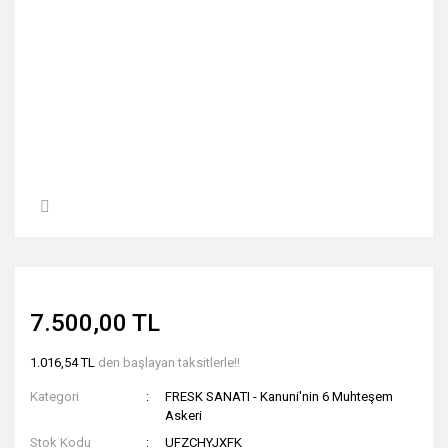
7.500,00 TL
1.016,54 TL
den başlayan taksitlerle!!
Kategori
FRESK SANATI - Kanuni'nin 6 Muhteşem
Askeri
Stok Kodu
UFZCHYJXFK