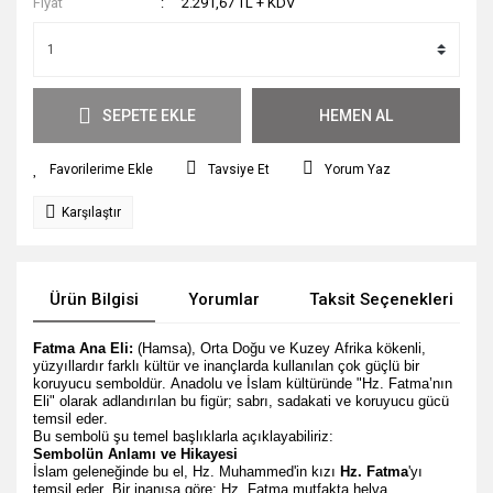
Fiyat
2.291,67 TL + KDV
SEPETE EKLE
HEMEN AL
Tavsiye Et
Yorum Yaz
Karşılaştır
Ürün Bilgisi
Yorumlar
Taksit Seçenekleri
Fatma Ana Eli:
(Hamsa), Orta Doğu ve Kuzey Afrika kökenli,
yüzyıllardır farklı kültür ve inançlarda kullanılan çok güçlü bir
koruyucu semboldür. Anadolu ve İslam kültüründe "Hz. Fatma’nın
Eli" olarak adlandırılan bu figür; sabrı, sadakati ve koruyucu gücü
temsil eder.
Bu sembolü şu temel başlıklarla açıklayabiliriz:
Sembolün Anlamı ve Hikayesi
İslam geleneğinde bu el, Hz. Muhammed'in kızı
Hz. Fatma
'yı
temsil eder. Bir inanışa göre; Hz. Fatma mutfakta helva