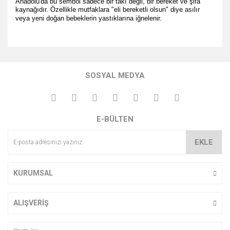
Anadolu'da bu sembol sadece bir takı değil, bir bereket ve şifa
kaynağıdır. Özellikle mutfaklara "eli bereketli olsun" diye asılır
veya yeni doğan bebeklerin yastıklarına iğnelenir.
Bu ürünün fiyat bilgisi, resim, ürün açıklamalarında ve diğer
konularda yetersiz gördüğünüz noktaları öneri formunu
Bu ürüne ilk yorumu siz yapın!
kullanarak tarafımıza iletebilirsiniz.
SOSYAL MEDYA
Görüş ve önerileriniz için teşekkür ederiz.
Yorum Yaz
Ürün resmi kalitesiz, bozuk veya görüntülenemiyor.
E-BÜLTEN
Ürün açıklamasında eksik bilgiler bulunuyor.
Ürün bilgilerinde hatalar bulunuyor.
EKLE
Ürün fiyatı diğer sitelerden daha pahalı.
Bu ürüne benzer farklı alternatifler olmalı.
KURUMSAL
ALIŞVERİŞ