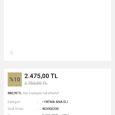
2.475,00 TL
%10
2.750,00 TL
880,99 TL
den başlayan taksitlerle!!
Kategori
• FATMA ANA ELİ
Stok Kodu
823002200