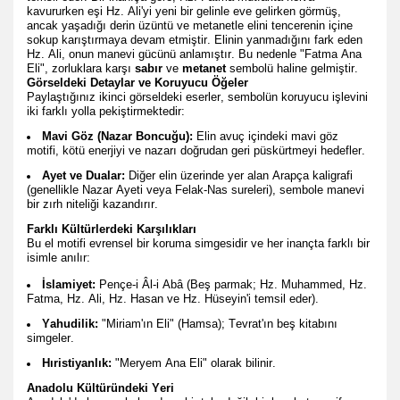
kavururken eşi Hz. Ali'yi yeni bir gelinle eve gelirken görmüş,
ancak yaşadığı derin üzüntü ve metanetle elini tencerenin içine
sokup karıştırmaya devam etmiştir. Elinin yanmadığını fark eden
Hz. Ali, onun manevi gücünü anlamıştır. Bu nedenle "Fatma Ana
Eli", zorluklara karşı
sabır
ve
metanet
sembolü haline gelmiştir.
Görseldeki Detaylar ve Koruyucu Öğeler
Paylaştığınız ikinci görseldeki eserler, sembolün koruyucu işlevini
iki farklı yolla pekiştirmektedir:
Mavi Göz (Nazar Boncuğu):
Elin avuç içindeki mavi göz
motifi, kötü enerjiyi ve nazarı doğrudan geri püskürtmeyi hedefler.
Ayet ve Dualar:
Diğer elin üzerinde yer alan Arapça kaligrafi
(genellikle Nazar Ayeti veya Felak-Nas sureleri), sembole manevi
bir zırh niteliği kazandırır.
Farklı Kültürlerdeki Karşılıkları
Bu el motifi evrensel bir koruma simgesidir ve her inançta farklı bir
isimle anılır:
İslamiyet:
Pençe-i Âl-i Abâ (Beş parmak; Hz. Muhammed, Hz.
Fatma, Hz. Ali, Hz. Hasan ve Hz. Hüseyin'i temsil eder).
Yahudilik:
"Miriam'ın Eli" (Hamsa); Tevrat'ın beş kitabını
simgeler.
Hıristiyanlık:
"Meryem Ana Eli" olarak bilinir.
Anadolu Kültüründeki Yeri