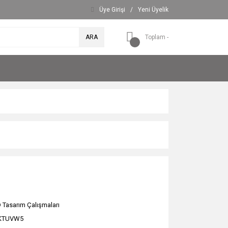
Üye Girişi
/
Yeni Üyelik
ARA
Toplam -
D Tasarım Çalışmaları
KTUVW5