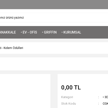
ÇANAKKALE
• EV - OFİS
• GRIFFIN
• KURUMSAL
ti - Kıdem Ödülleri
0,00 TL
Kategori
• 3
Stok Kodu
CG