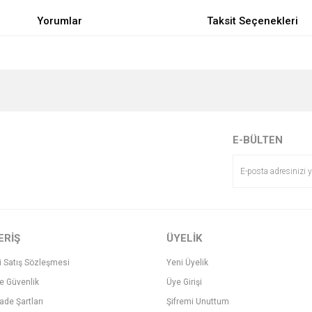
Yorumlar
Taksit Seçenekleri
e diğer konularda yetersiz gördüğünüz noktaları öneri formunu kullanarak tarafımı
Bu ürüne ilk yorumu siz yapın!
r.
Yorum Yaz
E-BÜLTEN
ERİŞ
ÜYELİK
i Satış Sözleşmesi
Yeni Üyelik
ve Güvenlik
Üye Girişi
Gönder
İade Şartları
Şifremi Unuttum