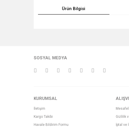
Ürün Bilgisi
Bu ürünün fiyat bilgisi, resim, ürün açıklamalarında v
Görüş ve önerileriniz için teşekkür ederiz.
Ürün resmi kalitesiz, bozuk veya görüntülenemiyo
SOSYAL MEDYA
Ürün açıklamasında eksik bilgiler bulunuyor.
Ürün bilgilerinde hatalar bulunuyor.
Ürün fiyatı diğer sitelerden daha pahalı.
Bu ürüne benzer farklı alternatifler olmalı.
KURUMSAL
ALIŞV
İletişim
Mesafel
Kargo Takibi
Gizlilik 
Havale Bildirim Formu
İptal ve 