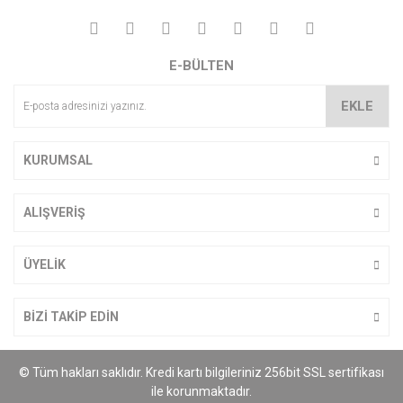
Yorum Yaz
Ürün resmi kalitesiz, bozuk veya görüntülenemiyor.
E-BÜLTEN
Ürün açıklamasında eksik bilgiler bulunuyor.
Ürün bilgilerinde hatalar bulunuyor.
EKLE
Ürün fiyatı diğer sitelerden daha pahalı.
Bu ürüne benzer farklı alternatifler olmalı.
KURUMSAL
ALIŞVERİŞ
Gönder
ÜYELİK
BİZİ TAKİP EDİN
© Tüm hakları saklıdır. Kredi kartı bilgileriniz 256bit SSL sertifikası
ile korunmaktadır.