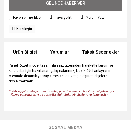
GELİNCE HABER VER
Tavsiye Et
Yorum Yaz
Karşılaştır
Ürün Bilgisi
Yorumlar
Taksit Seçenekleri
Panel Rozet model tasarımlarımız üzerinden hareketle kurum ve
kuruluşlar için hazırlanan çalışmalarımız, klasik ödül anlayışının
ötesinde dinamik yapısıyla mekanı da zenginleştiren objelere
dönüşmektedir.
* Web sayfalarında yer alan ürünler, patent ve tasarım tesçili ile belgelenmiştir.
Kopya edilemez, kaynak gösterilse dahi farklı bir sitede yayınlanamazlar.
Bu ürünün fiyat bilgisi, resim, ürün açıklamalarında ve diğer
konularda yetersiz gördüğünüz noktaları öneri formunu
Bu ürüne ilk yorumu siz yapın!
kullanarak tarafımıza iletebilirsiniz.
SOSYAL MEDYA
Görüş ve önerileriniz için teşekkür ederiz.