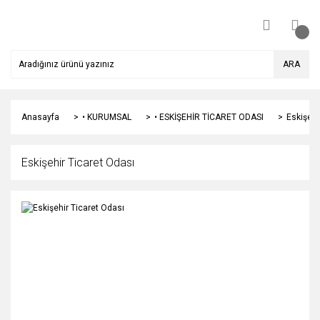
ARA
Anasayfa
• KURUMSAL
• ESKİŞEHİR TİCARET ODASI
Eskişehi
Eskişehir Ticaret Odası