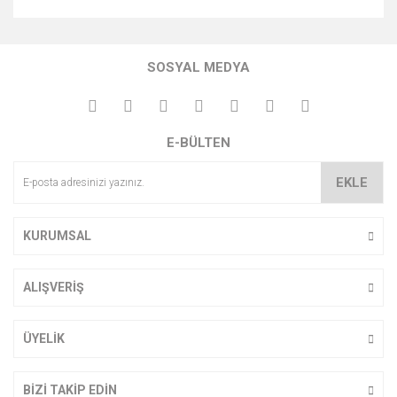
Bu ürünün fiyat bilgisi, resim, ürün açıklamalarında ve diğer
konularda yetersiz gördüğünüz noktaları öneri formunu
Bu ürüne ilk yorumu siz yapın!
kullanarak tarafımıza iletebilirsiniz.
SOSYAL MEDYA
Görüş ve önerileriniz için teşekkür ederiz.
Yorum Yaz
Ürün resmi kalitesiz, bozuk veya görüntülenemiyor.
E-BÜLTEN
Ürün açıklamasında eksik bilgiler bulunuyor.
Ürün bilgilerinde hatalar bulunuyor.
EKLE
Ürün fiyatı diğer sitelerden daha pahalı.
Bu ürüne benzer farklı alternatifler olmalı.
KURUMSAL
ALIŞVERİŞ
Gönder
ÜYELİK
BİZİ TAKİP EDİN