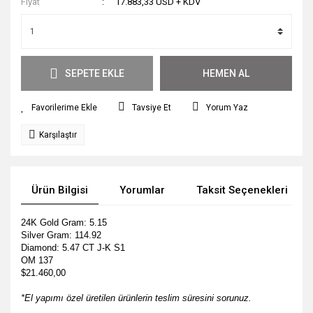
Fiyat
17.883,33 USD + KDV
SEPETE EKLE
HEMEN AL
Tavsiye Et
Yorum Yaz
Karşılaştır
Ürün Bilgisi
Yorumlar
Taksit Seçenekleri
24K Gold Gram: 5.15
Silver Gram: 114.92
Diamond: 5.47 CT J-K S1
OM 137
$21.460,00
*El yapımı özel üretilen ürünlerin teslim süresini sorunuz.