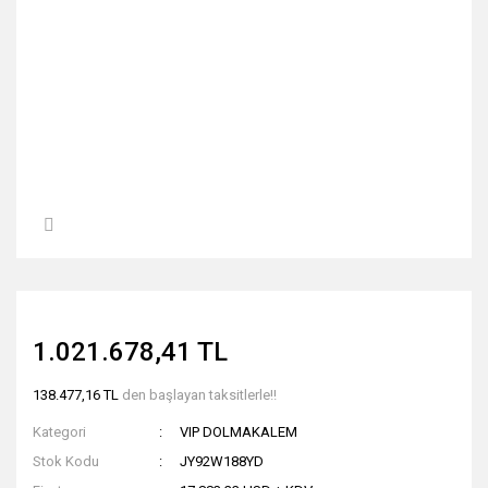
1.021.678,41 TL
138.477,16 TL
den başlayan taksitlerle!!
Kategori
VIP DOLMAKALEM
Stok Kodu
JY92W188YD