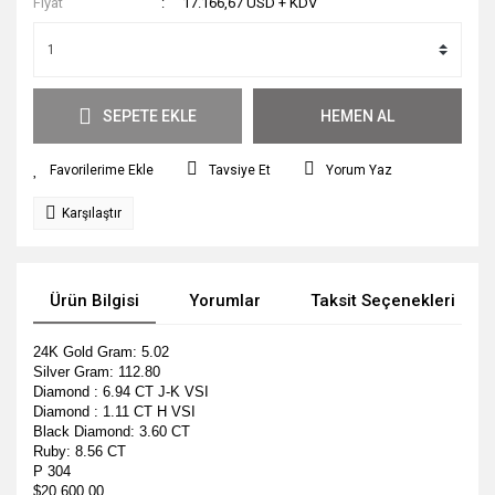
Fiyat
17.166,67 USD + KDV
SEPETE EKLE
HEMEN AL
Tavsiye Et
Yorum Yaz
Karşılaştır
Ürün Bilgisi
Yorumlar
Taksit Seçenekleri
24K Gold Gram: 5.02
Silver Gram: 112.80
Diamond : 6.94 CT J-K VSI
Diamond : 1.11 CT H VSI
Black Diamond: 3.60 CT
Ruby: 8.56 CT
P 304
$20.600,00