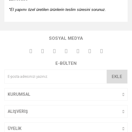
*El yapımı özel üretilen ürünlerin teslim süresini sorunuz.
Bu ürünün fiyat bilgisi, resim, ürün açıklamalarında ve diğer
konularda yetersiz gördüğünüz noktaları öneri formunu
Bu ürüne ilk yorumu siz yapın!
kullanarak tarafımıza iletebilirsiniz.
SOSYAL MEDYA
Görüş ve önerileriniz için teşekkür ederiz.
Yorum Yaz
Ürün resmi kalitesiz, bozuk veya görüntülenemiyor.
E-BÜLTEN
Ürün açıklamasında eksik bilgiler bulunuyor.
Ürün bilgilerinde hatalar bulunuyor.
EKLE
Ürün fiyatı diğer sitelerden daha pahalı.
Bu ürüne benzer farklı alternatifler olmalı.
KURUMSAL
ALIŞVERİŞ
Gönder
ÜYELİK