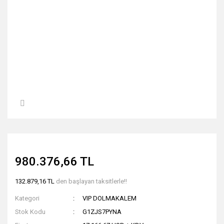
980.376,66 TL
132.879,16 TL
den başlayan taksitlerle!!
Kategori
VIP DOLMAKALEM
Stok Kodu
G1ZJS7PYNA