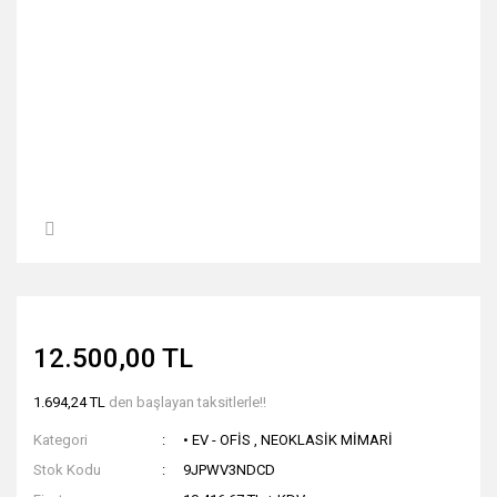
12.500,00 TL
1.694,24 TL
den başlayan taksitlerle!!
Kategori
• EV - OFİS
,
NEOKLASİK MİMARİ
Stok Kodu
9JPWV3NDCD