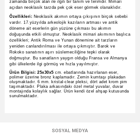
zamanda birçok alan ile ilgili bir tanım ve terimdir. Mimari
açıdan neoklasik tarzda pek çok eser görmek olanaklıdır.
Özellikleri:
Neoklasik akımın ortaya çıkışının birçok sebebi
vardır. 17.yüzyılda arkeolojik kazıların artması ve antik
döneme ait eserlerin gün yüzüne çıkması bu akımın
doğuşunda etkili olmuştur. Neoklasik mimari akımının başlıca
özellikleri;
Antik Roma ve Yunan dönemine ait tarzların
yeniden canlandırılması ile ortaya çıkmıştır. Barok ve
Rokoko sanatının aşırı süslemeciliğine tepki olarak
doğmuştur.
Bu sanatların yaygın olduğu Fransa ve Almanya
gibi ülkelerde ilgi görmüş ve hızla yayılmıştır.
Ürün Bilgisi:
2
5x30x5
cm. ebatlarında hazırlanan eser,
polimer üzerine bronz kaplamadır. Zemin kumtaşı plakadan
oluşmaktadır. 6 mm. kristal-clear pleksi, dört adet krom pim
taşımaktadır. Plaka arkasındakı özel metal yuvalar, duvar
montajında kolaylık sağlar. Ürün kendi özel ahşap kutusunda
sunulmaktadır.
Bu ürünün fiyat bilgisi, resim, ürün açıklamalarında ve diğer
konularda yetersiz gördüğünüz noktaları öneri formunu
Bu ürüne ilk yorumu siz yapın!
kullanarak tarafımıza iletebilirsiniz.
SOSYAL MEDYA
Görüş ve önerileriniz için teşekkür ederiz.