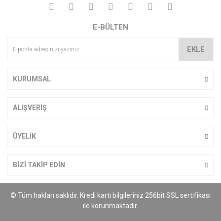
Yorum Yaz
Ürün resmi kalitesiz, bozuk veya görüntülenemiyor.
E-BÜLTEN
Ürün açıklamasında eksik bilgiler bulunuyor.
Ürün bilgilerinde hatalar bulunuyor.
EKLE
Ürün fiyatı diğer sitelerden daha pahalı.
Bu ürüne benzer farklı alternatifler olmalı.
KURUMSAL
ALIŞVERİŞ
Gönder
ÜYELİK
BİZİ TAKİP EDİN
© Tüm hakları saklıdır. Kredi kartı bilgileriniz 256bit SSL sertifikası
ile korunmaktadır.