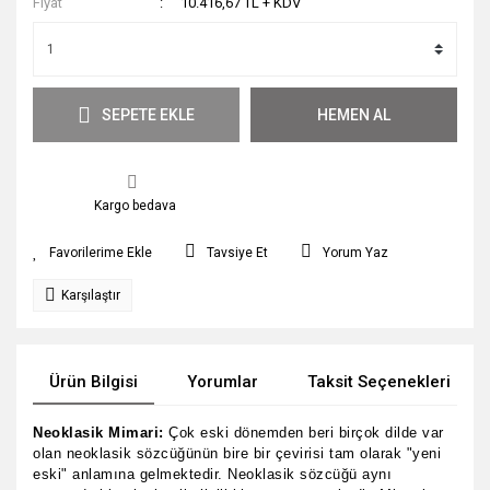
Fiyat
10.416,67 TL + KDV
SEPETE EKLE
HEMEN AL
Kargo bedava
Tavsiye Et
Yorum Yaz
Karşılaştır
Ürün Bilgisi
Yorumlar
Taksit Seçenekleri
Neoklasik Mimari:
Çok eski dönemden beri birçok dilde var
olan neoklasik sözcüğünün bire bir çevirisi tam olarak "yeni
eski" anlamına gelmektedir. Neoklasik sözcüğü aynı