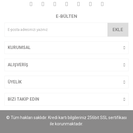
Yorum Yaz
Ürün resmi kalitesiz, bozuk veya görüntülenemiyor.
E-BÜLTEN
Ürün açıklamasında eksik bilgiler bulunuyor.
Ürün bilgilerinde hatalar bulunuyor.
EKLE
Ürün fiyatı diğer sitelerden daha pahalı.
Bu ürüne benzer farklı alternatifler olmalı.
KURUMSAL
ALIŞVERİŞ
Gönder
ÜYELİK
BİZİ TAKİP EDİN
© Tüm hakları saklıdır. Kredi kartı bilgileriniz 256bit SSL sertifikası
ile korunmaktadır.