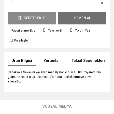
SEPETE EKLE
HEMEN AL
Tavsiye Et
Yorum Yaz
Karşılaştır
Ürün Bilgisi
Yorumlar
Taksit Seçenekleri
Çanakkale Savaşını yaşayan madalyalar; o gün 15.000 ziyaretçinin
göğsüne rozet olup takılmıştı. Zamana tanıklık etmeye devam
edeceğiz...
Bu ürünün fiyat bilgisi, resim, ürün açıklamalarında ve diğer
konularda yetersiz gördüğünüz noktaları öneri formunu
Bu ürüne ilk yorumu siz yapın!
kullanarak tarafımıza iletebilirsiniz.
SOSYAL MEDYA
Görüş ve önerileriniz için teşekkür ederiz.