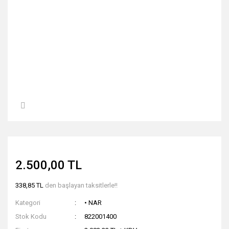
2.500,00 TL
338,85 TL
den başlayan taksitlerle!!
Kategori
• NAR
Stok Kodu
822001400