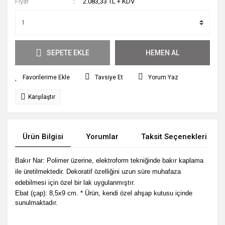
Fiyat
2.083,33 TL + KDV
SEPETE EKLE
HEMEN AL
Tavsiye Et
Yorum Yaz
Karşılaştır
Ürün Bilgisi
Yorumlar
Taksit Seçenekleri
Bakır Nar: Polimer üzerine, elektroform tekniğinde bakır kaplama
ile üretilmektedir. Dekoratif özelliğini uzun süre muhafaza
edebilmesi için özel bir lak uygulanmıştır.
Ebat (çap): 8,5x9 cm. * Ürün, kendi özel ahşap kutusu içinde
sunulmaktadır.