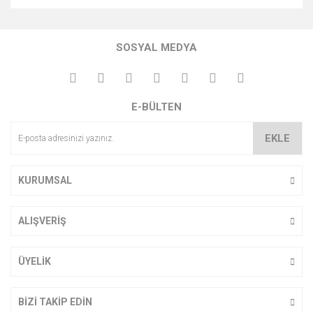
Bu ürünün fiyat bilgisi, resim, ürün açıklamalarında ve diğer
konularda yetersiz gördüğünüz noktaları öneri formunu
Bu ürüne ilk yorumu siz yapın!
kullanarak tarafımıza iletebilirsiniz.
SOSYAL MEDYA
Görüş ve önerileriniz için teşekkür ederiz.
Yorum Yaz
Ürün resmi kalitesiz, bozuk veya görüntülenemiyor.
E-BÜLTEN
Ürün açıklamasında eksik bilgiler bulunuyor.
Ürün bilgilerinde hatalar bulunuyor.
EKLE
Ürün fiyatı diğer sitelerden daha pahalı.
Bu ürüne benzer farklı alternatifler olmalı.
KURUMSAL
ALIŞVERİŞ
Gönder
ÜYELİK
BİZİ TAKİP EDİN