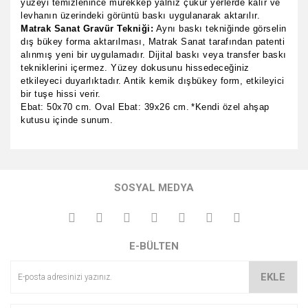
yüzeyi temizlenince mürekkep yalnız çukur yerlerde kalır ve
levhanın üzerindeki görüntü baskı uygulanarak aktarılır.
Matrak Sanat Gravür Tekniği:
Aynı baskı tekniğinde görselin
dış bükey forma aktarılması, Matrak Sanat tarafından patenti
alınmış yeni bir uygulamadır. Dijital baskı veya transfer baskı
tekniklerini içermez. Yüzey dokusunu hissedeceğiniz
etkileyeci duyarlıktadır. Antik kemik dışbükey form, etkileyici
bir tuşe hissi verir.
Ebat: 50x70 cm. Oval Ebat: 39x26 cm.
*Kendi özel ahşap
kutusu içinde sunum.
Bu ürünün fiyat bilgisi, resim, ürün açıklamalarında ve diğer
konularda yetersiz gördüğünüz noktaları öneri formunu
Bu ürüne ilk yorumu siz yapın!
kullanarak tarafımıza iletebilirsiniz.
SOSYAL MEDYA
Görüş ve önerileriniz için teşekkür ederiz.
Yorum Yaz
Ürün resmi kalitesiz, bozuk veya görüntülenemiyor.
E-BÜLTEN
Ürün açıklamasında eksik bilgiler bulunuyor.
Ürün bilgilerinde hatalar bulunuyor.
EKLE
Ürün fiyatı diğer sitelerden daha pahalı.
Bu ürüne benzer farklı alternatifler olmalı.