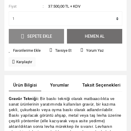
Fiyat
37.500,00 TL + KDV
SEPETE EKLE
HEMEN AL
Tavsiye Et
Yorum Yaz
Karşılaştır
Ürün Bilgisi
Yorumlar
Taksit Seçenekleri
Gravür Tekniği:
Bir baskı tekniği olarak matbaacılıkta ve
sanat ürünlerinin yaratımında kullanılan gravür, bir kazıma
şekli, çukurbaskı veya oyma baskı olarak adlandırılabilir.
Baskı yapılacak görüntü ahşap, metal veya taş levha üzerine
çeşitli yöntemler (elle kazıyarak veya asite yedirme)
aktarıldıktan sonra levha mürekkep ile sıvanır. Levhanın