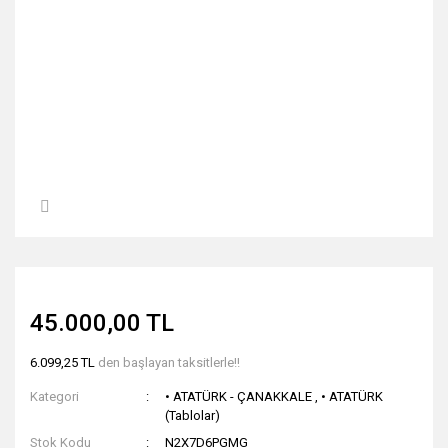
45.000,00 TL
6.099,25 TL
den başlayan taksitlerle!!
Kategori
• ATATÜRK - ÇANAKKALE
,
• ATATÜRK
(Tablolar)
Stok Kodu
N2X7D6PGMG