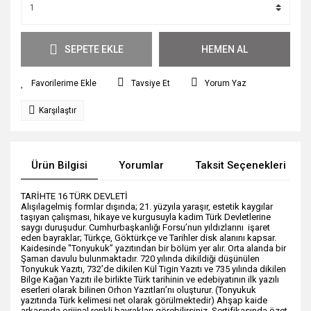
SEPETE EKLE
HEMEN AL
Tavsiye Et
Yorum Yaz
Karşılaştır
Ürün Bilgisi
Yorumlar
Taksit Seçenekleri
TARİHTE 16 TÜRK DEVLETİ
Alışılagelmiş formlar dışında; 21. yüzyıla yaraşır, estetik kaygılar
taşıyan çalışması, hikaye ve kurgusuyla kadim Türk Devletlerine
saygı duruşudur. Cumhurbaşkanlığı Forsu’nun yıldızlarını
işaret
eden bayraklar; Türkçe, Göktürkçe ve Tarihler disk alanını kapsar.
Kaidesinde "Tonyukuk” yazıtından bir bölüm yer alır. Orta alanda bir
Şaman davulu bulunmaktadır. 720 yılında dikildiği düşünülen
Tonyukuk Yazıtı, 732’de dikilen Kül Tigin Yazıtı ve 735 yılında dikilen
Bilge Kağan Yazıtı ile birlikte Türk tarihinin ve edebiyatının ilk yazılı
eserleri olarak bilinen Orhon Yazıtları’nı oluşturur. (Tonyukuk
yazıtında Türk kelimesi net olarak görülmektedir) Ahşap kaide
arkasında orijinal renkli bayrakları görebilirsiniz. Sertifikasında özet