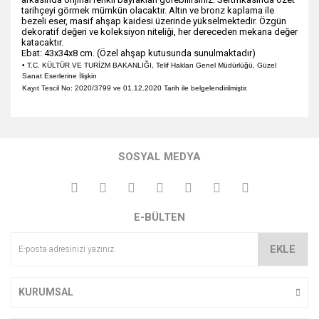
tarihçeyi görmek mümkün olacaktır. Altın ve bronz kaplama ile
bezeli eser, masif ahşap kaidesi üzerinde yükselmektedir. Özgün
dekoratif değeri ve koleksiyon niteliği, her dereceden mekana değer
katacaktır.
Ebat: 43x34x8 cm. (Özel ahşap kutusunda sunulmaktadır)
• T.C. KÜLTÜR VE TURİZM BAKANLIĞI, Telif Hakları Genel Müdürlüğü, Güzel
Sanat Eserlerine İlişkin
Kayıt Tescil No: 2020/3799 ve 01.12.2020 Tarih ile belgelendirilmiştir.
Bu ürünün fiyat bilgisi, resim, ürün açıklamalarında ve diğer
konularda yetersiz gördüğünüz noktaları öneri formunu
Bu ürüne ilk yorumu siz yapın!
kullanarak tarafımıza iletebilirsiniz.
SOSYAL MEDYA
Görüş ve önerileriniz için teşekkür ederiz.
Yorum Yaz
Ürün resmi kalitesiz, bozuk veya görüntülenemiyor.
E-BÜLTEN
Ürün açıklamasında eksik bilgiler bulunuyor.
Ürün bilgilerinde hatalar bulunuyor.
EKLE
Ürün fiyatı diğer sitelerden daha pahalı.
Bu ürüne benzer farklı alternatifler olmalı.
KURUMSAL