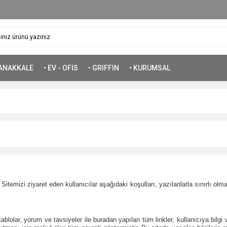
ÇANAKKALE
• EV - OFİS
• GRIFFIN
• KURUMSAL
 Sitemizi ziyaret eden kullanıcılar aşağıdaki koşulları, yazılanlarla sınırlı ol
, tablolar, yorum ve tavsiyeler ile buradan yapılan tüm linkler, kullanıcıya bi