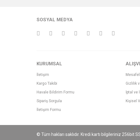
SOSYAL MEDYA
KURUMSAL
ALIŞV
İletişim
Mesafel
Kargo Takibi
Gizlilik 
Havale Bildirim Formu
İptal ve 
Sipariş Sorgula
Kişisel V
İletişim Formu
© Tüm hakları saklıdır. Kredi kartı bilgileriniz 256bit S