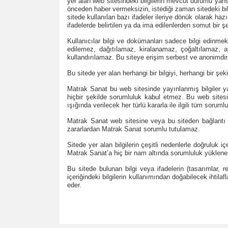
yer alan web sitesindeki bilgilerin mevcut durumu yansıt
önceden haber vermeksizin, istediği zaman sitedeki bilgi
sitede kullanılan bazı ifadeler ileriye dönük olarak ha
ifadelerde belirtilen ya da ima edilenlerden somut bir şeki
Kullanıcılar bilgi ve dokümanları sadece bilgi edinm
edilemez, dağıtılamaz, kiralanamaz, çoğaltılamaz, al
kullandırılamaz. Bu siteye erişim serbest ve anonimdir
Bu sitede yer alan herhangi bir bilgiyi, herhangi bir şek
Matrak Sanat bu web sitesinde yayınlanmış bilgiler y
hiçbir şekilde sorumluluk kabul etmez. Bu web sitesin
ışığında verilecek her türlü kararla ile ilgili tüm sorumlu
Matrak Sanat web sitesine veya bu siteden bağlantı y
zararlardan Matrak Sanat sorumlu tutulamaz.
Sitede yer alan bilgilerin çeşitli nedenlerle doğruluk
Matrak Sanat’a hiç bir nam altında sorumluluk yüklenem
Bu sitede bulunan bilgi veya ifadelerin (tasarımlar, r
içeriğindeki bilgilerin kullanımından doğabilecek ihtil
eder.