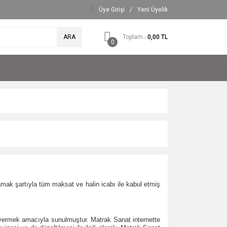
Üye Girişi
/
Yeni Üyelik
ARA
Toplam -
0,00 TL
0
mamak şartıyla tüm maksat ve halin icabı ile kabul etmiş
lgi vermek amacıyla sunulmuştur. Matrak Sanat internette