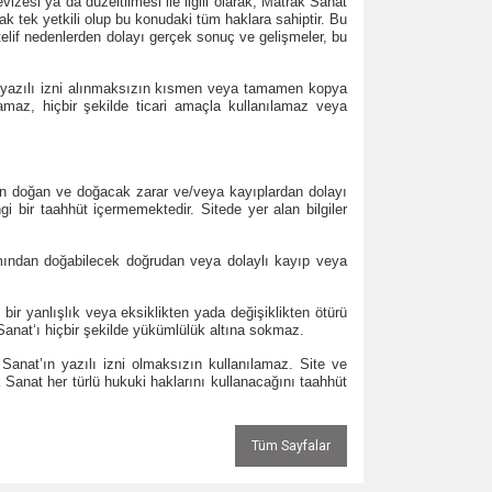
vizesi ya da düzeltilmesi ile ilgili olarak; Matrak Sanat
cak tek yetkili olup bu konudaki tüm haklara sahiptir. Bu
htelif nedenlerden dolayı gerçek sonuç ve gelişmeler, bu
en yazılı izni alınmaksızın kısmen veya tamamen kopya
namaz, hiçbir şekilde ticari amaçla kullanılamaz veya
dan doğan ve doğacak zarar ve/veya kayıplardan dolayı
i bir taahhüt içermemektedir. Sitede yer alan bilgiler
nımından doğabilecek doğrudan veya dolaylı kayıp veya
bir yanlışlık veya eksiklikten yada değişiklikten ötürü
Sanat‘ı hiçbir şekilde yükümlülük altına sokmaz.
k Sanat’ın yazılı izni olmaksızın kullanılamaz. Site ve
k Sanat her türlü hukuki haklarını kullanacağını taahhüt
Tüm Sayfalar