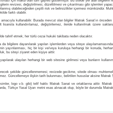
ması için makul olan tüm gayreti göstermiştir. Bu sitede yer alan bilgilerin re
lerin revizesi, değiştirilmesi, düzeltilmesi ve çıkarılması gibi işlemleri yapa
zırlanmış olabileceğinden çeşitli risk ve belirsizlikler içermesi mümkündür. Mu
lde farklı olabilir.
ek amacıyla kullanabilir. Burada mevcut olan bilgiler Matrak Sanat’ın önced
t lisansla kullandırılamaz, değiştirilemez, ileride kullanılmak üzere sakla
.
ilde tahrif etmek; her türlü cezai hukuki takibata neden olacaktır.
a da bilgilere dayanılarak yapılan işlemlerden veya siteye ulaşılamamasın
in yayınlanması, hiç bir kişi ve/veya kuruluşa herhangi bir konuda, herhang
luk, bu siteyi ziyaret eden kişiye aittir.
apılarak ulaşılan herhangi bir web sitesine girilmesi veya bunların kulla
 içerecek şekilde güncellenmemesi; revizede gecikme, sitede olması muhtemel 
ez. Güncellemeye ilişkin tarih bulunması, belirtilen hususlar aksine Matrak 
esimler, logo v.b. gibi) telif hakkı Matrak Sanat ve ortaklarına aittir. Matra
aflarda, Türkçe Yasal Uyarı metni esas alınacak olup, böyle bir durumda Matra