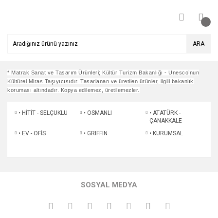
ARA
* Matrak Sanat ve Tasarım Ürünleri; Kültür Turizm Bakanlığı - Unesco’nun
Kültürel Miras Taşıyıcısıdır. Tasarlanan ve üretilen ürünler, ilgili bakanlık
koruması altındadır. Kopya edilemez, üretilemezler.
• HİTİT - SELÇUKLU
• OSMANLI
• ATATÜRK -
ÇANAKKALE
• EV - OFİS
• GRIFFIN
• KURUMSAL
SOSYAL MEDYA